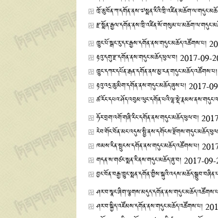
ཁྲོ་ཆུ་བོན་ཀ་དགོན་ནས་༧སྨན་རིའི་ཁྲི་འཛིན་མཆོག་ལ་གདུང་མཆ
རྫ་སྨོན་རྒྱལ་དགོན་ནས་ཁྲི་འཛིན་སོ་གསུམ་པ་མཆོག་ལ་གདུང་
ཁྱུང་པོ་སྒང་རུ་དར་རྒྱས་དགོན་ནས་གདུང་མཆོད་འཚོགས་པ།
20
རྟའུ་དགུ་རྫ་དགོན་ནས་གདུང་མཆོད་ཕུལ་བ།
2017-09-2
ཁྱུང་དཀར་དཔོན་རྒན་དགོན་ནས་མྱ་ངན་གདུང་མཆོད་འཚོགས་པ།
རྟའུ་འདྲ་ཆུ་མིག་དགོན་ནས་གདུང་མཆོད་ཞུས་པ།
2017-09
ཚ་རོང་དཔའ་ཤོད་འབུམ་ལུང་དགོན་པའི་ལྷ་སྡེ་རྣམས་ནས་གདུ
ཧོར་བྲག་འགོ་གཞི་རིང་དགོན་ནས་གདུང་མཆོད་ཕུལ་བ།
2017
རེབ་གོང་བོན་མང་འདུས་སྤྱི་ནས་དགོངས་རྫོགས་གདུང་མཆོད་ཕུལ
ཁམས་རིན་སྤུངས་དགོན་ནས་གདུང་མཆོད་འཚོགས་པ།
201
གདན་ས་གཙང་སྨན་རི་ནས་གདུང་མཆོད་ཞུ་བ།
2017-09-
བྱང་བོན་བརྒྱ་ཁྱུང་སྨན་དགོན་གྱིས་སྐུའི་འདས་མཆོད་སྒྲུབ་བཞིན་
ཤར་བ་སྣང་ཞིག་ལྕགས་མདུད་དགོན་ནས་གདུང་མཆོད་འཚོགས་
ཤར་བ་སྐྱིད་འཛོམས་དགོན་ནས་གདུང་མཆོད་འཚོགས་པ།
201