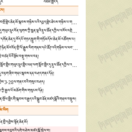
དུར
འཛམ་གླིང་ད
་པ།
ཁྱུང་ཡུལ་དགེ་བཤེས་བགྲོ་གླེང་ཆེན་མོ་སྐབས་གཉིས་པའི་དཔྱད་གླེང་ཐེངས་གཉིས་པ་གཟབ་རྒྱས་ངང་འཚོགས་པ།
སྦྲ་ཆེན་སྨན་རྩིས་ཁང་དུ་གཡུང་དྲུང་བོན་ལུགས་ཀྱི་སྨན་ལྷའི་རྡུལ་ཚོན་དཀྱིལ་འཁོར་འགྲེམ་སྟོན་གནང་བ།
དགོན་ཆེན་དུ་ཁོད་པོ་གཏད་སྤྲུག་གི་གཏོ་མདོས་ཆེན་མོ་འཚོགས་པ།
འཛམ་གླིང་དཔེ་ཀློག་གི་ཉིན་མོར་བོན་གྱི་ལོ་རྒྱུས་རིག་གནས་དཔེ་ཚོཊ་འདི་གཉིས་ལ་ཕབ་གཅོག་གི་བྱ་འགུལ་ཡོད་འདུག
་ཁྲི་བཙན་པོའི་རྩོམ་བསྡུ་གསལ་བརྡ།
བོད་ལྗོངས་ནང་བསྟན་སློབ་གླིང་གཡུང་དྲུང་གླིང་ཡན་ལག་སློབ་གླིང་དུ་རྡུལ་ཚོན་དཀྱིལ་འཁོར་འགྲེམས་སྟོན་གནང་བ།
་དུ་བརྟག་ཞིབ་གནང་སྐབས་ནན་བཤད་གནང་དོན།
རྟན་གྱིས་3·28ལ་གནང་བའི་གསུང་བཤད།
ོས་ཀྱི་རྒྱལ་པོ་མཆོག་གིས་གསུངས་དོན།
ན་གྲོལ་གླིང་གི་སྐབས་བརྒྱད་པའི་སྒྲུབ་ཐོན་མཛད་སྒོའི་གནས་བསྡུས།
ོམ་ཡིག
་གྱི་དགྱེས་སྟོན་ཆེན་མོ།
གི་སྐབས་བཅུ་བའི་དགེ་བཤེས་མཛད་སྒོ་སྤེལ་བ།