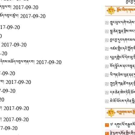
བྱང་བྱ་
ོད་ཕུལ་བ།
2017-09-20
རྩོམ་ཡིག་གསར
མཆོད་འབུལ་ཚུལ།
2017-09-20
17-09-20
0
བྱང་བྱ་དུར་དགའ་མལ་
2017-09-20
-20
དཔྱད་གླེང་ལོ་དེབ་མུ
ང་འདེབས་མཆོད་འབུལ་གནང་བ།
2017-09-20
-09-20
ལི་ཀན་ཅེས་ཡུན་ནན
་བ།
2017-09-20
ཀྲུའུ་ཞི་ཀརྨ་ཚེ་བ
7-09-20
པཎ་ཆེན་ཨེར་ཏེ་ནི་ཆ
20
མེ་མོ་ཡོངས་དབེན་སྨི
པ།
2017-09-20
བཀླགས་མང་རྩ
པ།
2017-09-20
༧ དགུང་ལོ་བརྒྱར་སོན
7-09-20
རྩེ་དྲུག་དགོན་གླིང་