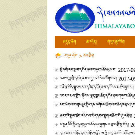
མདུན་ཤོག
ཆ་འཕྲིན།
གཡུང་དྲུང་བོན།
མདུན་ཤོག
>
ཆ་འཕྲིན།
སྡེ་དགེ་རབ་རྒྱལ་དགོན་ནས་གདུང་མཆོད་ཕུལ་བ།
2017-0
ཁམས་བླ་ཁྲི་དགོན་ནས་གདུང་མཆོད་འཚོགས་པ།
2017-0
གཟི་རྩ་ཁོད་སྤུངས་རབ་དབེན་དགོན་ནས་དགོངས་མཆོད་ཞུས་པ།
འབར་ཁམས་བྷོ་ལ་སྟོབས་ལྡན་གླང་ཆེན་དགོན་ནས་གདུང་མཆོད་
རབ་ལེགས་གཡུང་དྲུང་གླིང་ནས་དགོངས་རྫོགས་མཆོད་འབུལ་ཞུ
ཤར་རྫའི་རྒྱལ་ཚབ་འཇིགས་མེད་དབང་ཕྱུག་མཆོག་གི་ཞུ་འཕྲིན།
༧སྨན་རིའི་གླིང་དུ་གདུང་མཆོད་དང་ཞུགས་འབུལ་གྱི་སྟ་གོན།
2
དགའ་མལ་དགོན་ནས་དགོངས་རྫོགས་ཀྱི་གདུང་མཆོད་འཚོགས་