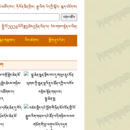
ེ་མཛོད་ཁང་།
ཧི་བོན་ཟིན་བྲིས།
རྒྱ་ཡིག
ངེད་ཀྱི་སྐོར།
སྐད་འཇོག་ས།
 སྤྱི་ལོ2026ལོའི་ཟླ8ཚེས8ཉིན་ཡིན་ལ། རེས་གཟའ་སྤེན་པ་ཡིན།
རྙན་གཟུགས།
རིས་ཚགས།
གློག་རྡུལ་དེབ།
ཡིག
ལ་ད
སྦྲ་ཆེན་སྨ