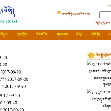
དཔ
པར་གཞི་རྙིང་པར་གཟིགས་པ།
འབྱུང་ལྡན༣༠༡
ལོ་རྒྱུས།
དཔྱད་གླེང་།
ལེགས་རྩོམ།
གསུང་རབ།
མི་སྣ།
དགོན་སྡེ།
བ
འོས་སྦྱོར་རྩོམ་
9-20
9-20
2017-09-20
ཞུས་པ།
2017-09-20
ཁྱུང་ཡུ
ས་པ།
2017-09-20
2017-09-20
017-09-20
པ།
2017-09-20