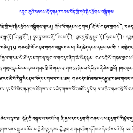
འབྲུག་ཆུའི་དམངས་ཁྲོད་གནའ་རབས་བོན་གྱི་དཔེ་རྙིང་ཕྱོགས་བསྒྲིགས།
པེ་རྙིང་ཕྱོགས་བསྒྲིགས་ལྟར་ན། ཁྲོལ་ལོ་གནམས་གྲགས༼ཁྲོ་ལོ་གནམ་གྲགས༽་བཤད་པ་ལ་དང་པོ་
ཆེན་སྐད་རྡོ༼གཡུ་རྡོ༽། ནུབ་ཏུ་མཁར་རྡོ༼ཟངས་རྡོ༽། བྱང་དུ་ཁྲོ་ཆུ་སྤུག་རྡོ༼ལྕགས་རྡོ༽། དབུས་ལ་
ར་བཞེད།19 གཤང་ཁྲི་ལོ་གནམ་གྲགས་བསྐང་བ་ལས། རིན་ཆེན་དང་མ་དངུལ་དང་ལི། ། མཁྱེན་འག
བཟོ་རྒྱལ་གར་མ་ལི་ཤོ་དང་མགར་ལྷ་ཡུག་པ་གང་རུང་ཞིག་ཨེ་ཡིན་སྙམ། གཤང་ཁྲི་ལོ་གནམ་གྲགས་སྒྲོན་
ན་གཡུང་དྲུང་སེམས་དཔའ་གཤང་ཁྲི་ལོ་གནམ་གྲགས་ཅན་ཞེས་པ་དེ་ཡིན་པ་ནི་ཤེས་སླའོ། །གང་ལྟར་ཡ
ན་རབ་མི་བོའི་སྐུ་རིང་ནས་ཡོད་པར་གསལ་བ་མ་ཟད། གཤང་དེ་བཟོ་མཁན་དང་རྒྱུ་རྩ་བཅས་གསལ་བ
གས་པ་དང་མིའི་མིང་གཤང་ལ་ཐོགས་པ་གང་ཡིན་གསལ་བོར་མཐོང་དུ་མེད། ཕལ་ཆེར་གཤང་ཁྲི་ལོ་
། སྔོན་གྱི་བསྐལ་པ་དང་པོ་ལ། ཞི་རྒྱས་དབང་དྲག་གི་གཞལ་ཡས་ན་དྲག་པོའི་ཚུལ་དུ་བཞུ
གས་དམ་བསྐུལ་བ་སོགས་ཀྱི་ཆེད་དུ་དབལ་གྱི་ཕྱག་ཆ་གཤང་ཅིག་དགོས་པ་དེ་བཙལ་བའི་ཚེ། ནག་པོ་རྒྱ