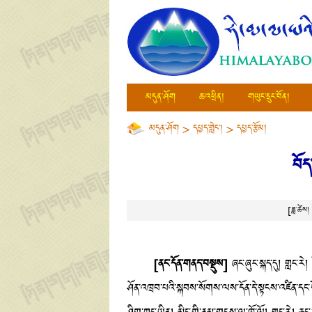
མདུན་ཤོག
ཆ་འཕྲིན།
གཡུང་དྲུང་བོན།
མདུན་ཤོག
>
དཔྱད་གླེང་།
>
དཔྱད་རྩོམ།
བོད
[ཟླ་ཚེ
[ནང་དོན་གནད་བསྡུས]
ཞང་ཞུང་སྐད་དུ། གླང་རེ།
ཤོན་འཁྲབ་པའི་སྐབས་སོགས་ལས་དོན་དེ་སྟངས་འཛིན་དང་དོ