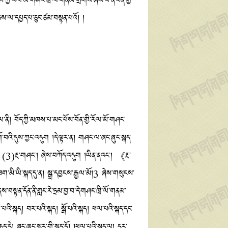
ྱི་རོལ་མོ་གཤང་ཁྲི་ལོ་གནམ་གྲགས་ཞེས་པ་ནི་བོན་གྱི་
བཅས་ལ་དཔྱད་པ་ཅུང་ཙམ་བསྟན་པའོ། །
་ནི། བོད་ཀྱི་མཁས་པ་མང་པོས་བོན་གྱི་རོལ་མོ་གཤང་
་བའི་དུས་ཀྱང་འདུག །དེ་ལྟར་ན། གཤང་ལ་ཞང་ཞུང་སྐད་
ྒྲ། (3)རྔ་གཤང་། ཞེས་བཀོད་འདུག །ཡིན་ནའང་། 《རྔ་
་མི་ཡི་སྐད་དུ་ན། སྒྲ་དབྱངས་རྒྱལ་མོ།3 ཞེས་གསུངས་
བསྟན་དོན་ནི་གླང་རེ་ཏྲམ་བྱ་བ་དེ་གཤང་ཁྲི་ལོ་གནམ་
པའི་སྐད། བར་པའི་སྐད། སྒོ་པའི་སྐད། ཕལ་པའི་སྐད་དང་
་ཆད་དེ། ཞང་ཞུང་སྨར་གྱི་སྐད་དོ། །ཕལ་པའི་སྐད་ལ། དར་