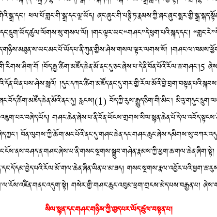
ུ་གེའི་སྒྲ་དང་། ཕལ་པོ་གླང་གི་སྒྲ་དང་ལྔ་ཡོད། ཞང་ཞུང་གི་པཎྚི་ཏ་རྣམས་ཀྱི་ཞང་ཞུང་སྨར་གྱི་སྒྲ་
ུང་དང་དྲུག་ཡོད་ཚུལ་ལོགས་སུ་གསལ་ལོ། །གང་ལྟར་ཡང་“གཤང”དེ་ཕུག་པའི་སྐད་དང་། “གླང་རེ”དེ
་སྐད་གཉིས་མཐུན་ས་ཡང་མང་པོ་ཡོད་པ་ནི་ཀུན་གྱིས་ཤེས་གསལ་ལྟར་ལགས་སོ། །གཤང་ལ་ཁམས་ཕྱོ
གས་ཤིག་གོ །བོད་རྒྱ་ཚིག་མཛོད་ཆེན་མོ་ནང་དུ་ཅང་ཞེས་པ་དེ་ནི་བོན་པོའི་རོལ་ཆ་གཤང་།5 ཞེས་
པའི་དོན་ཡིན་པས་ཤེས་སླའོ། །དུང་དཀར་ཚིག་མཛོད་ནང་དུ་གར་གྱི་རོལ་མོའི་བྱེ་བྲག་བསྟན་པའི
ོད་ཚིག་མཛོད་ཆེན་མོའི་ནང་དུ། རླངས།(1) བོད་ཀྱི་རུས་རྒྱུད་ཅིག་གི་མིང་། མིའུ་གདུང་དྲུག་ལ
ལ་འཇུག་པར་བཞེད་ཡོད། གཤང་ཆེན་ཞེས་པ་ནི་བོན་ཡོངས་གྲགས་སིལ་སྙན་ཆེན་པོ་དེ་ལ་འབོད་ས
ད་ཀྱང་། བོན་ལུགས་ཀྱི་ཆོ་ག་མང་པོའི་ནང་དུ་གཤང་ཆེན་དང་གཤང་ཆུང་ཞེས་དམིགས་སུ་བཀར་འདུག
ང་ངོས་ནས་བཤད་ན་གཤང་ཞེས་པ་ནི་གསང་སྔགས་སྒྲུབ་གཤེན་རྣམས་ཀྱི་ཕྱག་ཆ་གལ་ཆེན་ཞིག་སྟེ།
དང་དོ་དམ་བྱེད་པའི་རོལ་མོ་གལ་ཆེན་ཞིན་ཡིན་པ་མ་ཟད། གསང་སྔགས་རྣལ་འབྱོར་པའི་ཕྱག་ཆ་རུས་
་ཞིག་ལ་ངོས་འཛིན་གནང་འདུག་སྟེ། གསེར་གྱི་གཤང་ཆུང་འབུམ་ཕྲག་གྲངས་མེད་པས་བརྒྱན་པ། ཞེས་
སིལ་སྙན་དང་གཤང་གཉིས་ཀྱི་ཁྱད་པར་ཡོད་ཚུལ་བསྟན་པ།