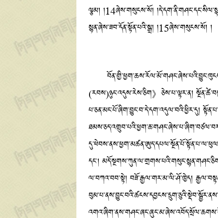
ལྕམ། །14ཞེས་གསུངས་སོ། །དེ་དག་ནི་གཤང་དང་སིལ་སྙན་ཁྱ
སྙན་ཞེས་ཟབ་དོན་སྟོན་པའི་སྒྲ། །15ཞེས་གསུངས་སོ། །
བོན་གྱི་ཕྱག་ཆས་རོལ་མོ་གཤང་ཞེས་པའི་བྱུང་ཁུངས་
(རབས)ཉུང་འདུས་རེས་ཅིག》ཅེས་པ་ལྟར་ན། སྔོན་ཚེ་བསྐལ་
པ་ཅན་མང་པོ་ཞིག་བྱུང་བ་དེ་དག་འདུལ་བའི་ཕྱིར་དུ། སྟོ
ཐམས་ཅད་འགྲུབ་པའི་ཕྱག་ཆ་གཤང་ཞེས་པ་ཞིག་བཙལ་བར་དགོང
དུ་ཕེབས་ནས་ཕྱག་མཚན་ཨུད་དཔལ་སྔོན་པོ་སྟོན་པ་ལ་ཕུལ།
དང་། མདོ་སྔགས་ཀུན་ལ་གྲགས་པའི་གསུང་སྙན་གཤང་ཅིག
ལ་བཀའ་བབ་སྟེ། བཟོ་རྒྱལ་གར་མ་ལི་ཤོ་ཁྱེད། རྒྱལ་བས
བུམ་པ་ནས་བྱུང་བའི་ཚངས་དབྱངས་དྲུག་ཅུའི་སྡེབ་སྦྱོ
འགའ་ཞིག་ནས་གཤང་ཞང་ཞུང་མ་ཞེས་འབོད་སྲོལ་ཆགས་ས