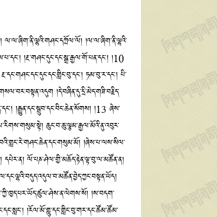
་ལ་ཞིག་ནི་ལྷའི་གཤང་དཀྲོལ་ལོ། །ལ་ལ་ཞིག་ནི་ལྷའི་
ས་པ་དང་། །རྔ་གཤང་དུང་དང་སྒྲ་རྒྱལ་གོ་པན་དང་། །10
དང་གཤང་དང་དུང་དང་གླིང་བུ་དང༌། ཏམ་བུ་ར་དང༌། པི་
གསལ་བར་བསྟན་འདུག །དེ་བཞིན་དུ་དྲི་མེད་གཟི་བརྗིད་
ྙན་དང་། །རྒྱུན་དང་སྦུབ་དང་བིང་ཆེན་སོགས། །13 ཞེས་
ིགས་གསུམ་སྟེ། ཆུང་བ་ཆུ་ལྕམ་རྒྱལ་མོའི་ནུ་འབུར་
ུང་བའི་གླང་རེ་གཤང་ཆེན་དང་གསུམ་མོ། །ཞེས་པ་ལས་སིལ་
དཔེར་ན། ལོ་པཎ་ཤེལ་གྱི་མཆོད་རྟེན་ལྟ་བུ་ལ་མཚོན་ན།
སྔལ་དང་ལྷའི་བདུད་འདུལ་བ་མཚོན་བྱེད་ཀྱང་བསྟན་ཡོད།
ས་ཀྱི་ཁྱད་པར་ཡོད་ཚུལ་ཤེས་ན་ལེགས་སོ། །ས་བདག་
་དང་སླང་། །རོལ་མོ་གླུ་དང་གླིང་བུ་གར་དང་ཚོམ་ཚོམ་