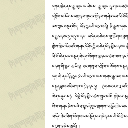
དཀར་ཁྱེར་ནས་རྒྱ་ཡུལ་ལ་ཕེབས། རྒྱ་ཡུལ་དུ་གཤང་བཙལ་
དཀྲོལ་བ་སོགས་བསྟན་པ་ལྟར་ན་སྟོན་པ་གཤེན་རབ་མི་བོ
ནས་ཀྱང་བསྟན་ཡོད། འོན་ཀྱང་མི་འདྲ་ས་ནི། ཞི་རྒྱས་ད
བརྒྱད་དབང་དུ་འདུ་བ་དང་། བདེར་གཤེགས་ལྷ་ཚོགས་ཐུགས་ད
གྱིས་ཁྱེར་འོང་བའི་གཤང་དེ་བོད་ཀྱི་གཤེན་བོན་གྱིས
མི་བོ་ཡིན་པར་བསྟན་མེད་པ་སོགས་ཁྱད་པར་ཙམ་ལས་ནང
བདག་གི་ཕྱག་ཆ་ཡིན། ཐང་གསུམ་དཀྲོལ་བ་སོགས་བསྟན་ཡ
དག་གི་ནང་དོན་ཅུང་ཙམ་མི་འདྲ་བ་ལས་གཤང་རྒྱ་ནག་ལས་
བསྐྲུན་བྱས་པའི་བཀའ་བརྟེན་ནང་དུ། 《གཤང་རབ་རྣ་བའ
ལེན་བཞུགས》དེ་ལྡེ་བོན་གྱིམ་ཚས་སྦྱར་བའོ། །ཞེས་ག
སིལ་གཤང་ཞེས་པའི་ཐ་སྙད་དེ་སྔར་གྲགས་མ་མྱོང་ཟེར་ཡང
མདོ་གཟེར་མིག་སོགས་ལས་སྟོན་པ་གཤེན་རབ་མི་བོ་ཆེ་
བརྟག་ན་ཤེས་སླའོ། །