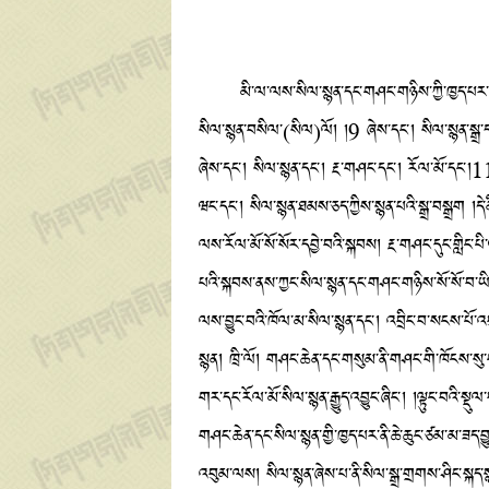
མི་ལ་ལས་སིལ་སྙན་དང་གཤང་གཉིས་ཀྱི་ཁྱད་པར་ནི། གཤང
སིལ་སྙན་བསིལ་(སིལ)ལོ། །9 ཞེས་དང་། སིལ་སྙན་སྒྲ་དང
ཞེས་དང་། སིལ་སྙན་དང་། རྔ་གཤང་དང་། རོལ་མོ་དང་།1
ཝང་དང༌། སིལ་སྙན་ཐམས་ཅད་ཀྱིས་སྙན་པའི་སྒྲ་བསྒྲག །དེ་
ལས་རོལ་མོ་སོ་སོར་དབྱེ་བའི་སྐབས། རྔ་གཤང་དུང་གླིང་པི་
པའི་སྐབས་ནས་ཀྱང་སིལ་སྙན་དང་གཤང་གཉིས་སོ་སོ་བ་ཡིན
ལས་བྱུང་བའི་ཁོལ་མ་སིལ་སྙན་དང་། འབྲིང་བ་སངས་པོ་འབུ
སྙན། ཁྲི་ལོ། གཤང་ཆེན་དང་གསུམ་ནི་གཤང་གི་ཁོངས་སུ་ག
གར་དང་རོལ་མོ་སིལ་སྙན་རྒྱུད་འབྱུང་ཞིང་། །ལྟུང་བའི་སྡ
གཤང་ཆེན་དང་སིལ་སྙན་གྱི་ཁྱད་པར་ནི་ཆེ་ཆུང་ཙམ་མ་ཟད
འབུམ་ལས། སིལ་སྙན་ཞེས་པ་ནི་སིལ་སྒྲ་གྲགས་ཤིང་སྐད་སྙན