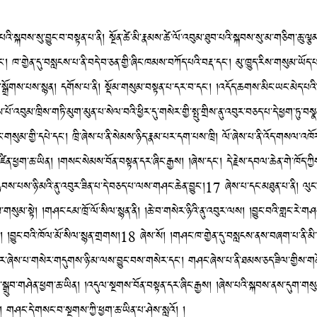
ས་སུ་བྱུང་བ་བསྟན་པ་ནི། སྔོན་ཚེ་མི་རྣམས་ཚེ་ལོ་འབུམ་ཐུབ་པའི་སྐབས་སུ་མ་གཅིག་ཆུ་ལྕམ་རྒ
༌། ཁ་གྱེན་དུ་བསླངས་པ་ནི་བདེ་བ་ཅན་གྱི་ཞིང་ཁམས་བཀོད་པའི་བརྡ་དང་། མུ་ཁྱུད་རིས་གསུམ་ཡོད་པ་
ྲ་སྒྲོགས་པས་སྙན། དགོས་པ་ནི། སྡོམ་གསུམ་བསྟན་པ་དར་བ་དང་། །འདོད་ཆགས་མིང་ཡང་མེད་པའི
་འབུམ་ཁྲིས་གཏི་མུག་མུན་པ་སེལ་བའི་ཕྱིར་དུ་གསེར་གྱི་སྤུ་གྲིས་ནུ་འབུར་བཅད་པ་དེ་ཕྱག་ཏུ་བསྣམ
ྟོང་གསུམ་གྱི་དཔེ་དང་། ཁྲི་ཞེས་པ་ནི་སེམས་ཉིད་རྣམ་པར་དག་པས་ཁྲི། ལོ་ཞེས་པ་ནི་འོད་གསལ་འཁ
་ཕྱག་ཆ་ཡིན། །གསང་སེམས་བོན་བསྟན་དར་ཞིང་རྒྱས། །ཞེས་དང་། དེ་རྗེས་དབལ་ཆེན་གེ་ཁོད་ཀྱིས་འཁ
བས་པས་ཉི་མའི་ནུ་འབུར་ཟིན་པ་དེ་བཅད་པ་ལས་གཤང་ཆེན་བྱུང༌།17 ཞེས་པ་དང་མཐུན་པ་ནི། ལུང་རྟོ
སུམ་སྟེ། །གཤང་ངམ་ཁྲོ་ལོ་སིལ་སྙན་ནི། །ཆེ་བ་གསེར་ཉིའི་ནུ་འབུར་ལས། །བྱུང་བའི་གླང་རེ་གཤང
ས། །བྱུང་བའི་ཁོལ་མོ་སིལ་སྙན་གྲགས།18 ཞེས་སོ། །གཤང་ཁ་གྱེན་དུ་བསླངས་ནས་བཞག་པ་ནི་མི་འ
ེར་ཞེས་པ་གསེར་གདུགས་ཉི་མ་ལས་བྱུང་བས་གསེར་དང་། གཤང་ཞེས་པ་ནི་ཐམས་ཅད་ཟིལ་གྱིས་གནོ
ྒྲུབ་གཤེན་ཕྱག་ཆ་ཡིན། །འདུལ་སྔགས་བོན་བསྟན་དར་ཞིང་རྒྱས། །ཞེས་པའི་སྐབས་ནས་དུག་གསུམ
་དང་། གཤང་དེ་གསང་བ་སྔགས་ཀྱི་ཕྱག་ཆ་ཡིན་པ་ཤེས་སླའོ། །