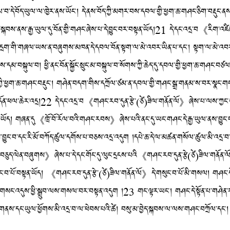
བ་དེ་བོད་ཡུལ་ལ་ཁྱེར་ནས་ཡོང་། དེ་ནས་བོད་ཀྱི་མགར་བས་དབལ་གྱི་ཕྱག་ཆ་གཤང་ཅིག་བརྡུང་ནས
འི་སྐབས་ནས་རྒྱ་ཡུལ་དུ་བོན་གྱི་གཤང་ཞེས་པ་དེ་བྱུང་བར་བསྟན་ཡོད།21 དེ་དང་འདྲ་བ《རི
བང་དྲག་གི་གཞལ་ཡས་ན་བཞུགས་མཁན་དེ་དབལ་བོན་སྟག་ལ་མེ་འབར་ཡིན་པ་དང་། སྟག་ལ་མེ་འབར་གྱ
མ་བསྐུལ་བ། ཕྱི་ནང་བོན་སྐྱོང་སྲུང་མ་བསྐུལ་བ་སོགས་ཀྱི་ཆེད་དུ་དབལ་གྱི་ཕྱག་ཆ་གཤང་བཙལ་བ་
་དབལ་གྱི་ཕྱག་ཆ་གཤང་བརྡུང་། གཤེན་བདག་གིས་དཀྲོལ་ཙམ་ན་དབལ་གྱི་གཤང་སྒྲ་གནམ་ས་བར་སྣང་
་དོན་ཕལ་ཆེར་འདྲ།22 དེ་དང་འདྲ་བ《གཤང་རབ་དུན་རྩེ་(ཙེ)ཟིལ་གནོན་ལོ》ཞེས་པ་ལས་ཀྱང་
ོད། གཞན་དུ《ཁྲོ་བོ་རོལ་བའི་གཤང་རབས》ཞེས་པའི་ནང་དུ་ཡང་གཤང་དེ་རྒྱ་ཡུལ་ནས་བྱུང་བ་བ
བྱུང་བ་དང་རི་མོ་བཀོད་ཚུལ་དགོས་པ་བཅས་འདྲ་འདུག །དཔེ་ཆ་དེ་ལ་མཚན་གསོལ་ཚུལ་མི་འདྲ་བ་
ི་བཅུད་ལེན་བཞུགས》ཞེས་པ་དེ་དང་གོང་དུ་ལུང་དྲངས་པའི《གཤང་རབ་དུན་རྩེ(ཙེ)ཟིལ་གནོན་
སུང་བ་པོ་བསྟན་ཡོད། 《གཤང་རབ་དུན་རྩེ་(ཙེ)ཟིལ་གནོན་ལོ》དེ་གསུང་བ་པོ་མི་གསལ། གཤང་ད
་གསང་འདུས་ཕྱི་སྒྲུབ་ལས་གསལ་བར་བསྟན་འདུག །23 གང་ལྟར་ཡང་། གཤང་དེ་སྟོན་པ་གཤེན་རབ་མི་
ས་གནས་དང་ཡུལ་ཕྱོགས་མི་འདྲ་བ་ལ་ཕེབས་པའི་ཚེ། བསུ་མ་བྱེད་སྐབས་ལ་ལས་གཤང་བཀྲོལ་དང