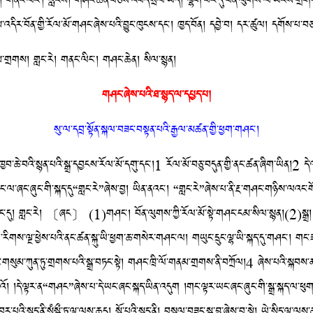
ཅང་། གནང་ལིང་། རླངས། གཤང་ཆེན་བཅས་འབོད་སྲོལ་ཡོད། ལྷག་པར་དུ་བོན་ལུགས་ལ་ཡོངས་གྲགས་ཀ
ས་འདིར་བོན་གྱི་རོལ་མོ་གཤང་ཞེས་པའི་བྱུང་ཁུངས་དང་། ཁྱད་བོན། དབྱེ་བ། དར་ཚུལ། དགོས་པ་
མ་གྲགས། གླང་རེ། གནང་ལིང་། གཤང་ཆེན། སིལ་སྙན།
གཤང་ཞེས་པའི་ཐ་སྙད་ལ་དཔྱད་པ།
སུ་ལ་དབྲ་སྟོན་སྐལ་བཟང་བསྟན་པའི་རྒྱལ་མཚན་གྱི་ཕྱག་གཤང་།
ེ་བའི་སྙན་པའི་སྒྲ་དབྱངས་རོལ་མོ་དགུ་དང་།1 རོལ་མོ་བཅུ་བདུན་གྱི་ནང་ཚན་ཞིག་ཡིན།2 དེ་ལ
ལ་ཞང་ཞུང་གི་སྐད་དུ“གླང་རེ”ཞེས་བྱ། ཡིན་ནའང་། “གླང་རེ”ཞེས་པ་ནི་རྔ་གཤང་གཉིས་ལའང་གོ
ང་པོ་ནང་དུ། གླང་རེ། 〔ཞང〕 (1)གཤང་། བོན་ལུགས་ཀྱི་རོལ་མོ་སྟེ་གཤང་ངམ་སིལ་སྙན།(2)ས
གས་ལྔ་ཕྱེས་པའི་ནང་ཚན་སྐུ་ཡི་ཕྱག་ཆ་གསེར་གཤང་ལ། གཡུང་དྲུང་ལྷ་ཡི་སྐད་དུ་གཤང་། གང་ཟག
ང་གསུམ་ཀུན་ཏུ་གྲགས་པའི་སྒྲ་བཏང་སྟེ། གཤང་ཁྲི་ལོ་གནམ་གྲགས་ནི་བཀྲོལ།4 ཞེས་པའི་སྐབས་ནས་
ླའོ། །དེ་ལྟར་ན“གཤང”ཞེས་པ་དེ་ཡང་ཞང་སྐད་ཡིན་འདུག །གང་ལྟར་ཡང་ཞང་ཞུང་གི་སྒྲ་སྐད་ལ་ཕུག་
འི་སྐད་ནི་སཾསྐྲྀ་ཏ་ལྷ་ལས་ཆད། སྒོ་པའི་སྐད་ནི། བསྐལ་བཟང་སྒྲ་བླ་ཞེས་བྱ་སྟེ། ཡེ་སྲིད་ལྷ་ལས