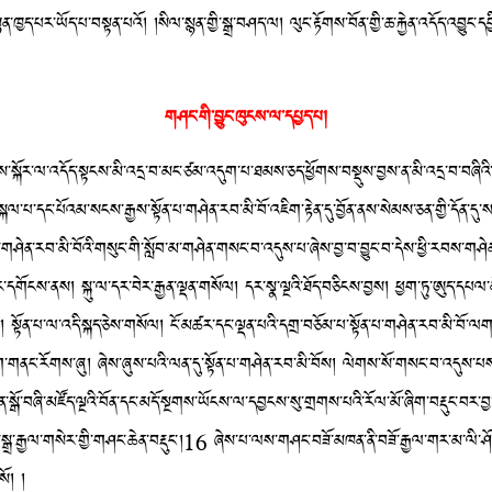
ད་པར་ཡོད་པ་བསྟན་པའོ། །སིལ་སྙན་གྱི་སྒྲ་བཤད་ལ། ལུང་རྟོགས་བོན་གྱི་ཆ་རྐྱེན་འདོད་འབྱུང་ད
གཤང་གི་བྱུང་ཁུངས་ལ་དཔྱད་པ།
སྐོར་ལ་འདོད་སྟངས་མི་འདྲ་བ་མང་ཙམ་འདུག་པ་ཐམས་ཅད་ཕྱོགས་བསྡུས་བྱས་ན་མི་འདྲ་བ་བ
པ་དང་པོའམ་སངས་རྒྱས་སྟོན་པ་གཤེན་རབ་མི་བོ་འཇིག་རྟེན་དུ་བྱོན་ནས་སེམས་ཅན་གྱི་དོན་དུ་ས
ན་པ་གཤེན་རབ་མི་བོའི་གསུང་གི་སློབ་མ་གཤེན་གསང་བ་འདུས་པ་ཞེས་བྱ་བ་བྱུང་བ་དེས་ཕྱི་རབས་གཤེ
ས་ནས། སྐུ་ལ་དར་བེར་རྒྱན་ལྡན་གསོལ། དར་སྣ་ལྔའི་ཐོད་བཅིངས་བྱས། ཕྱག་ཏུ་ཨུད་དཔལ་མེ་ཏོག
 སྟོན་པ་ལ་འདི་སྐད་ཅེས་གསོལ། ངོ་མཚར་དང་ལྡན་པའི་དགྲ་བཅོམ་པ་སྟོན་པ་གཤེན་རབ་མི་བོ་ལགས། 
་གནང་རོགས་ཞུ། ཞེས་ཞུས་པའི་ལན་དུ་སྟོན་པ་གཤེན་རབ་མི་བོས། ལེགས་སོ་གསང་བ་འདུས་པས་
ྟན་སྒོ་བཞི་མཛོད་ལྔའི་བོན་དང་མདོ་སྔགས་ཡོངས་ལ་དབྱངས་སུ་གྲགས་པའི་རོལ་མོ་ཞིག་བརྡུང་བ
ར་ནས་སྒྲ་རྒྱལ་གསེར་གྱི་གཤང་ཆེན་བརྡུང་།16 ཞེས་པ་ལས་གཤང་བཟོ་མཁན་ནི་བཟོ་རྒྱལ་གར་མ་ལི
ོ། །