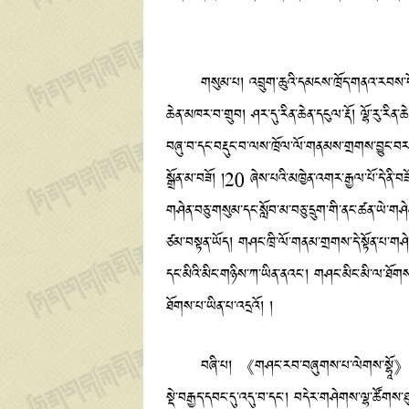
གསུམ་པ། འབྲུག་ཆུའི་དམངས་ཁྲོད་གནའ་རབས་བོན་གྱི་ད
ཆེན་མཁར་བ་གྲུབ། ཤར་དུ་རིན་ཆེན་དངུལ་རྡོ། ལྷོ་རུ་རིན་
བཞུ་བ་དང་བརྡུང་བ་ལས་ཁྲོལ་ལོ་གནམས་གྲགས་བྱུང་བ
སྒྲོན་མ་བཟོ། །20 ཞེས་པའི་མཁྱེན་འགར་རྒྱལ་པོ་དེ་ནི་
གཤེན་བཅུ་གསུམ་དང་སློབ་མ་བཅུ་དྲུག་གི་ནང་ཚན་ཡེ་གཤེ
ཙམ་བསྟན་ཡོད། གཤང་ཁྲི་ལོ་གནམ་གྲགས་དེ་སྟོན་པ་གཤེ
དང་མིའི་མིང་གཉིས་ཀ་ཡིན་ནའང་། གཤང་མིང་མི་ལ་ཐོ
ཐོགས་པ་ཡིན་པ་འདྲའོ། །
བཞི་པ། 《གཤང་རབ་བཞུགས་པ་ལེགས་སྷཱོ》ཞེས་པ་ལྟར་ན
སྡེ་བརྒྱད་དབང་དུ་འདུ་བ་དང་། བདེར་གཤེགས་ལྷ་ཚོགས་ཐུ