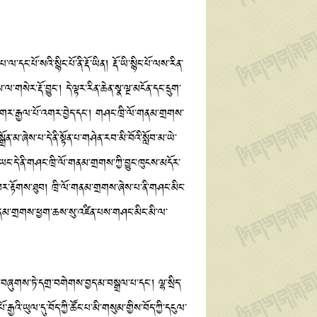
སའི་སྙིང་པོ་ནི་རྡོ་ཡིན། རྡོ་ཡི་སྙིང་པོ་ལས་རིན་
གསེར་རྡོ་བྱུང་། དེ་ལྟར་རིན་ཆེན་སྣ་ལྔ་མངོན་དང་དྲུག་
ར་རྒྱལ་པོ་འགར་བྱེད་དང་། གཤང་ཁྲི་ལོ་གནམ་གྲགས་
མ་ཞེས་པ་དེ་ནི་སྟོན་པ་གཤེན་རབ་མི་བོའི་སློབ་མ་ཡེ་
ང་དེ་ནི་གཤང་ཁྲི་ལོ་གནམ་གྲགས་ཀྱི་བྱུང་ཁུངས་མདོར་
ར་རྟོགས་ཐུབ། ཁྲི་ལོ་གནམ་གྲགས་ཞེས་པ་ནི་གཤང་མིང་
གནམ་གྲགས་ཕྱག་ཆས་སུ་འཛིན་པས་གཤང་མིང་མི་ལ་
གས་ཏེ་དགྲ་བགེགས་བྱད་མ་བསྒྲལ་པ་དང་། ལྷ་སྲིད་
འི་ཡུལ་དུ་བོད་ཀྱི་ཚོང་པ་མི་གསུམ་གྱིས་བོད་ཀྱི་དངུལ་