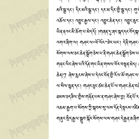
མའི་སྒྲ་དང་། དིར་མའི་སྒྲ་དང་། དར་མ་དིར་གྱི་སྒྲ་དང་། ག
འཆོལ་དང་། འབྱུང་རྒྱལ་དང་། འབྱུང་ཆེན་དང་། འབྱུང་ཆ
ཡིན་ནའང་མི་ཆོག་པ་མེད་དོ། །གཞན་དུ་ཞང་སྐད་དང་བོད
འགའ་ཞིག་ལ། གཤང་ལ“ཕོ་ལོང”ཟེར་ཡང་། དེ་ནི་གཤང་གི་རི
སོགས་ལས་ཅང་ཆེན་སྒྲོག་ཅེས་པ་ནི་གཤང་ཆེན་སྒྲོག་ཅེས་
གནང་ལིང་ཞེས་པའི་དོན་གང་ཡིན་གསལ་བོར་བསྟན་མེད། ཞང་བ
ཆེན།7 ཞེས་རླངས་ཞེས་པ་དེའང་བོན་གྱི་རོལ་མོ་གཤང་
ལ་སིལ་སྙན་དང་། གཤང་ཅུང་ཙམ་ཆེན་པོ་ལ་གཤང་ཆེན་བཞེ
ཐམས་ཅད་ཟིལ་གྱིས་གནོན་པས་ན་གཤང་ཞེས་བྱ། བོན་པོ་ར
འཆམ་རྒྱག་པ་སོགས་ཀྱི་སྐབས་སུ་ལས་དོན་དེ་སྟངས་འཛིན་
གཞུང་སྲིད་རྒྱལ་སྒྲུབ་སྐོར་སོགས་ལས་གཤང་དེ་རྒྱན་ཆ