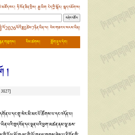
ེ་མཛོད་ཁང་།
ཧི་བོན་ཟིན་བྲིས།
རྒྱ་ཡིག
ངེད་ཀྱི་སྐོར།
སྐད་འཇོག་ས།
སྤྱི་ལོ2026ལོའི་ཟླ8ཚེས7ཉིན་ཡིན་ལ། རེས་གཟའ་པ་སངས་ཡིན།
རྙན་གཟུགས།
རིས་ཚགས།
གློག་རྡུལ་དེབ།
ོ། །
།
3827]
་དགོན་པ་དང་གྲྭ་སེར་མི་མང་པོ་ཚོགས་པ་དང་འདོན་པ།
མ་ཡིན་པའི་ཁྱད་བོན་དང་ལྡན་པའི་ཕྱག་མཚན་ནམ་ལྷ་ཆས་