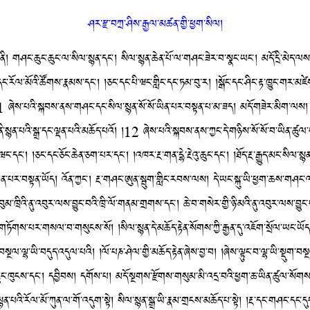
ཤར་རྫ་བཀྲ་ཤིས་རྒྱལ་མཚན་གྱི་ཕྱག་སིལ།
་ཆུང་ཆུང་ལ་སིལ་སྙན་དང་། སིལ་སྙན་ཆེན་པོ་ལ་གཤང་ཟེར་བ་སྣང་ཡང་། མདོ་དྲི་མེད་ལས། ལ
་རོལ་མོའི་ཚོགས་རྣམས་དང་། །ཅང་དང་པི་ཝང་གླིང་དང་ཏམ་བུ་ར། །སྒོང་དང་ཤིང་རྟ་ཁྱུང་གར་མཛེ
1 ཞེས་པའི་སྐབས་ནས་གཤང་དང་སིལ་སྙན་སོ་སོ་ཡིན་པར་བསྟན་པ་མ་ཟད། མདོ་གཟེར་མིག་ལས། རྔ་
ནི་སྙན་པའི་སྒྲ་དང་ལྡན་པའི་མཆོད་པའོ། །12 ཞེས་པའི་སྐབས་ནས་ཀྱང་དེ་གཉིས་སོ་སོ་བ་ཡིན་ཚུལ་
ཝང་དང་། །ཅང་དང་ཅོང་ཆེན་ཅག་པར་དང་། །འཁར་རྔ་གན་དྷེ་རྔེའུ་ཆུང་དང་། །ཐོད་རྔ་རྒྱུད་མང་སིལ་ས
་པར་བསྟན་ཡོད། འོན་ཀྱང་། རྔ་གཤང་ཨུན་སྦུག་གླིང་རབས་ལས། དེ་ཡང་སྐུ་ཡི་ཕྱག་ཆས་གཤང་ལ་ར
མ་ཁྲིའི་ནུ་འབུར་ལས་བྱུང་བའི་ཁྲི་ལོ་གནམ་གྲགས་དང་། ཆེ་བ་གསེར་གྱི་ཉི་མའི་ནུ་འབུར་ལས་བྱ
ཏོགས་པར་གསལ་བ་གསུངས་སོ། །སིལ་སྙན་དེ་མཆོད་རྟེན་སོགས་ཀྱི་རྒྱན་དུ་འཇོག་སྲོལ་ཡང་ཡོད། 
ུལ་བསྔལ་ལྷ་ཡི་བདུད་འདུལ་པའི། །ལོ་པཎ་ཤེལ་གྱི་མཆོད་རྟེན་ཞེས་བྱ་བ། །ཞེས་ལྟུང་བ་ལྷ་ཡི་སྡུག་བ
་བྱུང་ཁུངས་དང་། དབྱིབས། དགོས་པ། མདོ་སྔགས་རྫོགས་གསུམ་མི་འདྲ་བའི་ཕྱག་ཆ་ཡིན་ཚུལ་སོག
་པའི་རོལ་མོ་ཀུན་ལ་གོ་འདུག་སྟེ། སིལ་སྙན་སྒྲ་ཡི་རྣམ་གྲངས་མཆོད་པ་སྟེ། །རྔ་དང་གཤང་དང་དུང