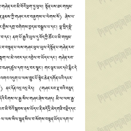
་གཤེན་རབ་མི་བོའི་ཕྱག་ཏུ་ཕུལ། སྟོན་པས་ཐང་གསུམ་
ག་འཛིན་རྣམས་ཀྱི་གཤང་རབ་བཞུགས་པ་ལེགས་སོ》ཞེས་པ་
ིས་དགྲ་བགེགས་བྱད་མ་བསྒྲལ་པ་དང་། ལྷ་སྲིད་སྡེ་
དང་། ནག་པོ་རྒྱའི་ཡུལ་དུ་བོད་ཀྱི་ཚོང་པ་མི་གསུམ་
གང་བ་བསྟན་པ་ལས་གཤང་ཕུལ་ཡུལ་དེ་སྟོན་པ་གཤེན་རབ་
སྟག་ལ་མེ་འབར་དང་འབྲེལ་བ་ཡོད་པ་དང་། གཤེན་རབ་
ཤད་ཚུལ་དག་འདྲ་བར་སྣང་། གང་ལྟར་ཡང་དཔེ་རྙིང་དེ་
འགའ་འདུག་པ་ལས་ཁྱུང་པོ་སྟེང་ཆེན་དགོན་པའི་དཔར་
ལོ》ནང་དོན་འདྲ་འདྲ་རེད། 《གཤང་རབ་རྣ་བའི་བཅུད་
ེའི་རིགས་ལ་རྒྱ་སིལ་གཤང་ཞེས་བཤད། མི་ལ་ལས་རྒྱ་
བོའི་སྐབས་ནས་ཡོད་པ་ནི་མདོ་དྲི་མེད་གཟི་བརྗིད་དང་
་། ལ་ལས་སིལ་སྙན་སིལ་བ་སོགས་བསྟན་ཡོད་པ་དག་ལ་