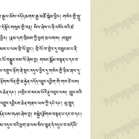
ྱལ་མོས་འདོད་ཆགས་རྒྱ་མཚོ་སྐེམ་ཕྱིར། གསེར་གྱི་སྤུ་
དེ་སྟོང་གསུམ་གྱི་བརྡ། སིལ་ཞེས་པ་ནི་འཁོར་བའི་ཚ་
་ཕྱིར། །རྣམ་དག་ཁྲིམས་ཀྱི་ཕྱག་ཆ་ལགས། །བསླབ་
ས་པ་ལས་ཁྲི་ལོ་བྱུང༌། ཁྲི་ལོ་ཁ་གྱེར་དུ་བསླངས་པ་ནི་
ོར་ལོ་བསྒྱུར་བས་ལོ་ཞེས་བྱ། གསང་སྒོམ་བསྟན་པ་དར་བ་
ྲུལ་རྟོག་ཞེ་སྡང་འདུལ་ཕྱིར་དུ་གསེར་གྱི་ཉི་མ་ཞལ་དུ་
གས་བོན་གྱི་ཆ་རྐྱེན་འདོད་འབྱུང་དབྱིག་གི་གབ་ཙེ་ལས།
་ཆེན་དང༌། །འབྲིང་བ་སངས་པོའི་ནུ་འབུར་ལས། །བྱུང་བའི་
གྱུར་དབྱིངས་ཆེན་གཞལ་ཡས་ཀྱི་དཔེ་དང་། མུ་ཁྱུད་
ན་པས་གཤང་ཞེས་བྱ། བསྐྱེད་རྫོགས་བསྟན་པ་དར་བ་དང་།
་འདུལ་བའི་ཕྱག་ཆ་ལས་སིལ་སྙན་དེ་འདུལ་བ་མདོ་ཡི་