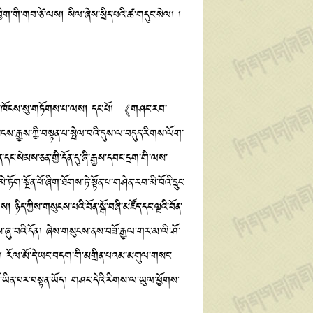
བྱིག་གི་གབ་ཙེ་ལས། སིལ་ཞེས་སྲིད་པའི་ཚ་གདུང་སེལ། །
ཞིའི་ཁོངས་སུ་གཏོགས་པ་ལས། དང་པོ། 《གཤང་རབ་
ངས་རྒྱས་ཀྱི་བསྟན་པ་སྤེལ་བའི་དུས་ལ་བདུད་རིགས་ལོག་
ན་དང་སེམས་ཅན་གྱི་དོན་དུ་ཞི་རྒྱས་དབང་དྲག་གི་ལས་
་སྔོན་པོ་ཞིག་ཐོགས་ཏེ་སྟོན་པ་གཤེན་རབ་མི་བོའི་དྲུང་
ཉིད་ཀྱིས་གསུངས་པའི་བོན་སྒོ་བཞི་མཛོད་དང་ལྔའི་བོན་
ཞུ་བའི་དོན། ཞེས་གསུངས་ནས་བཟོ་རྒྱལ་གར་མ་ལི་ཤོ་
ར་བྱ། རོལ་མོ་དེ་ཡང་བདག་གི་མགྲིན་པའམ་མགུལ་གསང་
་ཤོ་ཡིན་པར་བསྟན་ཡོད། གཤང་དེའི་རིགས་ལ་ཡུལ་ཕྱོགས་