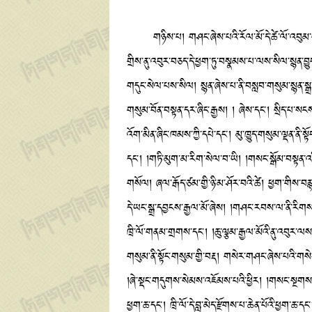
གཉིས་པ། གཤང་ཞེས་པའི་རོལ་མོ་དེ་ཚེ་ལོ་འབུམ་པའི་སྐབ
གྲིས་ནུ་འབུར་བཅད་དེ་ཕྱག་ཏུ་བསྣམས་པ་ལས་སིལ་སྙན་བྱུང
གདུང་སེལ་པས་སིལ། སྙན་ཞེས་པ་ནི་བསླབ་གསུམ་སྙན་སྒ
གསུམ་བོན་བསྟན་དར་ཞིང་རྒྱས། ། ཞེས་དང་། སྲིད་པ་སངས་པོ
འོག་མིན་ཞིང་ཁམས་ཀྱི་དཔེ་དང་། མུ་ཁྱུད་གསུམ་ལྡན་ནི་ས
དང་། །གཏི་མུག་མ་རིག་སེལ་བ་ཡི། །གསང་སྒོམ་བསྟན་འཛིན
གསོལ། ཞལ་རྒོད་ཙམ་གྱི་ཉི་མ་ཤོར་བའི་ཚེ། ཕྱག་གིས་བརྙ
དེ་ཡང་སྒྲ་དབྱངས་རྒྱལ་མོ་ཞེས། །གཤང་རབས་ལ་ནི་རིགས་ག
ཁྲི་ལོ་གནམ་གྲགས་དང༌། །ཆུ་ལྕམ་རྒྱལ་མོའི་ནུ་འབུར་ལ
གསུམ་ནི་སྟོང་གསུམ་གྱི་བརྡ། གསེར་གཤང་ཞེས་པའི་གས
།ཞེ་སྡང་གདུགས་སེམས་འཇོམས་པའི་ཕྱིར། །གསང་སྔགས་ས
ཕྱག་ཆ་དང་། ཁྲི་ལོ་དེ་བླ་མེད་རྫོགས་པ་ཆེན་པོའི་ཕྱག་ཆ