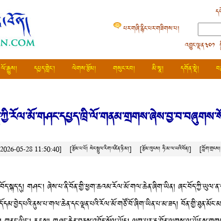
དཔ
པར་གཞི་རྙིང་པར་གཟིགས་པ།
འབྱུང་ལྡན༣༠༡ 
ལོ་རྒྱུས།
དཔྱད་གླེང་།
ལེགས་རྩོམ།
གསུང་རབ།
མི་སྣ།
དགོན་སྡེ།
བ
་ཀྱི་རོལ་མོ་གཤང་དཔྱད་ཁྲི་ལོ་གནམ་གྲགས་ཞེས་བྱ་བ་བཞུགས་ས
ས། 2026-05-28 11:50:40]
[རྩོམ་པ་པོ། སེང་སྤྲུལ་རིག་འཛིན་ཉི་མ།]
[རྩོམ་ཁུངས།
ཧི་མ་ལ་ཡའི་བོན།
]
[ཀློག་གྲངས
 བོད་སྐད་དུ། གཤང་། ཞེས་པ་ནི་བོན་གྱི་ཕྱག་ཆའམ་རོལ་མོ་གལ་ཆེན་ཞིག་ཡིན། ཞང་བོད་ཀྱི་ཡུལ་ན
་དམ་བྱེད་པའི་ནུས་པ་གལ་ཆེན་དང་ལྡན་པའི་རོལ་མོ་གཙོ་བོ་ཞིག་ཡིན་པ་མ་ཟད། བོན་གྱི་ཐུན་མོང་