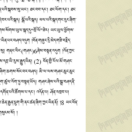
སྐད་སྟོན་པའི་སྐབས་སུ་ཡང་། ཐང་བབ་དང་། ཐང་ལོག་དང་། ཐང་
་བར་པའི་སྐད། སྒོ་པའི་སྐད། ཕལ་པའི་སྐད་གང་རུང་ཞིག་
གས་སོགས་ཡུལ་སྐད་དུ“ཁྲོ་ལོ”ཟེར། ཡང་ཡུལ་ཕྱོགས་
ཡིན་པར་བཤད་འདུག །བོན་གཞུང་དྲི་མེད་གཟི་བརྗིད་
་སྐབས་སུ། གནང་ལིང་(གཤང)6ཞེས་བསྟན་འདུག །འོན་ཀྱང་
ས་དབྲ་ཡི་རུས་རྒྱུད་ཡིན། (2) བོན་གྱི་རོལ་མོ་གཤང་
ྟངས་ཤིག་ཆགས་སོང་བར་བཤད། མི་ལ་ལས་གཤང་ཆུང་ཆུང་
་ཚུལ་འོག་ཏུ་བསྟན་ཡོད། གཤང་ཞེས་པའི་སྒྲ་བཤད་ནི་
 དགོན་པའི་ཚོགས་པ་དང་། འདོན་པ། ཤོན་འཁྲབ་པ།
ཆེན་རྒྱན་དྲུག་གི་ནང་ཚན་ཞིག་ཀྱང་ཡིན་ནོ། །8 ཡང་བོན་
གསུངས་སོ། །