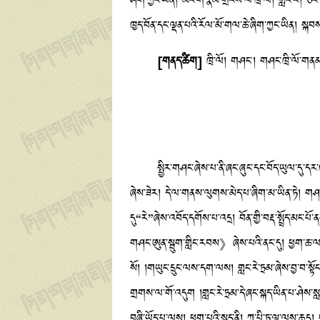
ཤིག་ཀྱང་ཡིན། མིང་གི་རྣམ་གྲངས་ལ་ཁྲོ་ལོ། གླང་རེ། 
ཁྱད་བོན་དང་ལྡན་པའི་རོལ་མོ་གལ་ཆེ་ཞིག་ཀྱང་ཡིན། སྐབ
[གནད་ཚིག]
ཁྲི་ལོ། གཤང་། གཤང་ཁྲི་ལོ་གན
སྤྱིར་གཤང་ཞེས་པ་ནི་ཞང་ཞུང་དང་བོད་ཡུལ་དུ་དར་ཁྱབ་ཆ
ཞེས་ཟེར། དེ་ལ་གནས་ལུགས་མེད་པ་ཞིག་མ་ཡིན་ཏེ། གཤང་
དུ“རེ”ཞེས་འབོད་དགོས་པ་འདྲ། བོན་གྱི་བརྡ་སྤྲོད་མ
གཤང་ཨུན་སྦུག་གླིང་རབས》ཞེས་པའི་ནང་དུ། ཕྱག་ཆ་ལ་རི
སོ། །གཡུང་དྲུང་ལས་དག་ལས། གླང་རེ་ཏྲམ་ཞེས་བྱ་བ་སྟོ
གྲགས་ལ་གོ་འདུག །གླང་རེ་ཏྲམ་དེ་ཞང་སྐད་ཡིན་པ་ཤེས་ས
བཞི་ཡོད་པ་ལས། ཕུག་པའི་སྐད་ནི། ཀ་པི་ཏ་ལྷ་ལས་ཆད། བར་པ