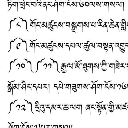
ཏིག་ཕྲེང་བའི་ནང་ཤོག་ངོས་༦༠ལས་གསལ།
༼༨༽གོང་མཚུངས་བསྒྲགས་པ་རིན་ཆེན་ག
༼༩༽གོང་མཚུངས་དཔལ་ཚུལ་བསྟན་འབྱུང་
༼༡༠༽༼༡༡༽རྒྱལ་མོ་ཐུགས་ཀྱི་གཟེར་བུའི་ས
སྒོམ་ཤིང་དཔར། དཔེ་གཟུགས་ཤོག་ངོས་༡༦པ
༼༡༢༽དྲིའུ་དམར་ཆ་ལག ཞང་སྟོན་གྱི་མཛད་