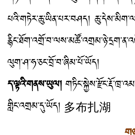
པའི་གཏེར་ཆུ་ཡིན་པར་བཤད། ཆུ་དེས་མིག་ལ་
རྙིང་ཐོག་འགྲོ་བ་ལས་མཚོ་འགྲམ་ཉེ་དྲག་ན་འ
ལུག་ཤ་ཧ་ཅང་བྲོ་བ་ཞིམ་པོ་ཡོད།
ད་ལྟའི་གནས་ཡུལ།
གཏིང་སྐྱེས་རྫོང་རྡོ་ཁྲ་
གླིང་འགྲམ་དུ་ཡོད། 多布扎湖
གཉ