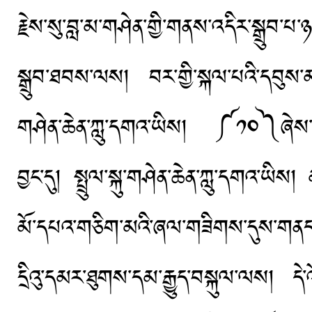
རྗེས་སུ་བླ་མ་གཤེན་གྱི་གནས་འདིར་སྒྲུབ་པ་
སྒྲུབ་ཐབས་ལས། བར་གྱི་སྐལ་པའི་དབུས་མ
གཤེན་ཆེན་ཀླུ་དགའ་ཡིས། ༼༡༠༽ཞེས་དང
བྱང་དུ། སྤྲུལ་སྐུ་གཤེན་ཆེན་ཀླུ་དགའ་ཡིས།
མོ་དཔའ་གཅིག་མའི་ཞལ་གཟིགས་དུས་གནད་
དྲིའུ་དམར་ཐུགས་དམ་རྒྱུད་བསྐུལ་ལས། ད