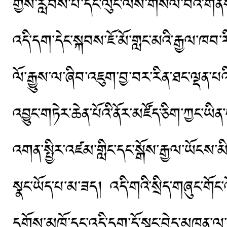
གྱིས་རླབས་པ་དང་ལུང་ལས་གསལ་བའི་གནས
འདི་དག་དེང་སྐབས་ཇོ་མོ་གླང་མའི་རྒྱལ་ཁབ་
ལོ་རྒྱུས་ལ་ཞིབ་འཇུག་བྱ་བར་རིན་ཐང་ལྡན་པའི་
འབྱུང་གཏེར་ཆེན་པོའི་ནོར་མཛོད་ཅིག་ཀྱང་ཡིན
འགན་སྤྱིར་འཛམ་གླིང་དང་སྒོས་རྒྱལ་ཡོངས
སྣང་ཡོད་པ་མ་ཟད། འདི་གའི་སྲིད་གཞུང་གོང
དགོས་མཁོ་དང་འདི་དག་དོ་སྣང་བྱེད་མཁན་ལ་