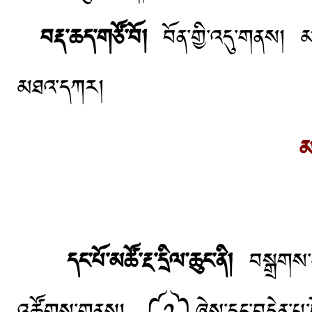
བརྡ་ཆད་གཙོ་བོ།
བོན་གྱི་འདུ་གནས། མཚ
མཐའ་དཀར།
མ
དང་པོ་མཚོ་རྔ་དྲིལ་ཆུང་ནི།
བསྒྲགས་པ་