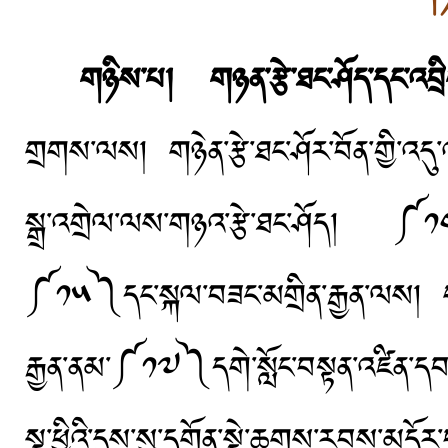
གཉིས་པ། གཉན་རྩེ་ཐང་ཤོད་དང་འབྲ
གྲགས་ལས། གཉེན་རྩེ་ཐང་ཤོར་བོན་གྱི་འ
སྒྲ་འགྲེལ་ལས་གཉའ་རྩེ་ཐང་ཤོད། ༼༡
༼༡༥༽དང་སྐལ་བཟང་མགྲིན་རྒྱན་ལས། གཉན
རྒྱན་ནམ་༼༡༧༽དགེ་སློང་བསྟན་འཛིན་དབང
སྔ་ཕྱིའི་དུས་སུ་དགོན་སྡེ་ཆགས་རབས་མདོར་