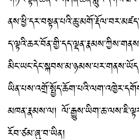
ནས་ཕྱི་དར་བསྟན་པའི་ཆུ་མགོ་རྡོལ་བར་མཛ
ད་ལྟའི་ཆར་བོན་གྱི་དད་ལྡན་རྣམས་ཀྱིས་གནས་
མིང་ཡང་དེང་སྐབས་མ་ཉམས་པར་གནས་ཡོད། 
ཡིན་པས་འགྲོ་སྤྱོད་ཆོག་པའི་ལག་འཁྱེར་དག
མཁན་རྣམས་ལ། ལོ་རྒྱུས་ཡིག་ཆ་ལས་ཇི་ལྟར་
རོབ་ཙམ་ཞུ་བ་ཡིན།