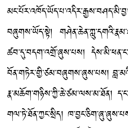
མང་པོར་འཁོད་ཡོད་པ་འདིར་རྒྱས་བཤད་
བཞུགས་ཡོད་སྟེ། གཤེན་ཆེན་ཀླུ་དགའི་རྣམ་ཐ
ཚབ་དུ་བདག་འགྲོ་ཞུས་པས། དེས་མི་ཕན་ང
བོན་གཏེར་གྱི་ཙམ་བཞུགས་ཞུས་པས། བླ་མའི་
རྣ་མཆོག་གཉིས་ཀྱི་ཆེ་ཙམ་ལས་མ་ཐོན། ད
གལ་ཏེ་ཐོན་ཀྱང་སྲིད། ཁ་བྱང་ཅིག་ཞུ་ཞུས་