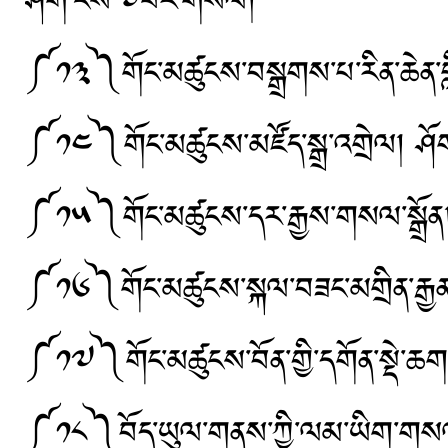
ཤོག་ངོས་༧པར་གསལ།
༼༡༣༽གོང་མཚུངས་བསྒྲགས་པ་རིན་ཆེན་
༼༡༤༽གོང་མཚུངས་མཛོད་སྒྲ་འགྲེལ། ཤ
༼༡༥༽གོང་མཚུངས་དར་རྒྱས་གསལ་སྒྲོ
༼༡༦༽གོང་མཚུངས་སྐལ་བཟང་མགྲིན་རྒ
༼༡༧༽གོང་མཚུངས་བོན་གྱི་དགོན་སྡེ་
༼༡༨༽བོད་ཡུལ་གནས་ཀྱི་ལམ་ཡིག་གསལ་བའ