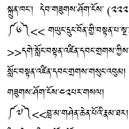
སྐྲུན་ཁང་། དེབ་གཟུགས་ཤོག་ངོས་ (
༼༦༽<< གཡུང་དྲུང་བོན་གྱི་བསྟན་པ་སྔ་ཕ
>>དགེ་སློང་བསྟན་འཛིན་དབང་གྲགས་ཀྱིས་
སློང་བསྟན་འཛིན་དབང་གྲགས་གསུང་འབུམ། པོད
གཟུགས་ཤོག་ངོས་༤༢པར་གསལ།
༼༧༽<<བླ་མ་གཤེན་ཆེན་པོའི་རྣམ་ཐར། >