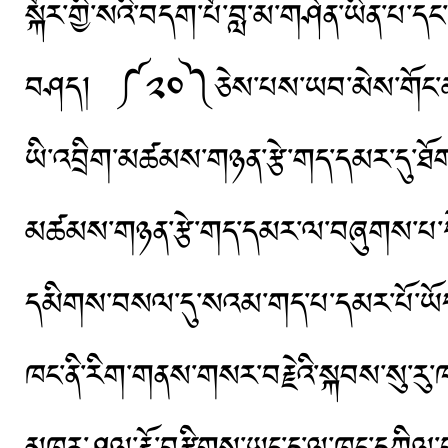
སྐོར་གྱི་སའི་བདག་པོ་བླ་མ་གཤེན་ཡིན་
བཤད། ༼༢༠༽ཅེས་པས་ཡབ་མེས་གོང་མ་རྣམ
ཡི་འབྲིག་མཚམས་གཉན་རྩེ་གད་དམར་དུ་ཐོག་
མཚམས་གཉན་རྩེ་གད་དམར་ལ་བཞུགས་པ་དེར་
དམིགས་བསལ་དུ་སའམ་གད་པ་དམར་པོ་ཡོད
ཁང་ནི་རིག་གནས་གསར་བརྗེའི་སྐབས་སུ་རུ