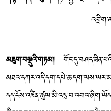
འབྲིག
མཇུག་བསྡུའི་གཏམ།
གོང་དུ་བཤད་ཟིན་པ
མཐའ་དཀར་འདི་དག་དཔེ་ཆ་དག་ལས་ཡར་མར་
དད་ངོས་འཛིན་ཚུལ་མི་འདྲ་བ་འགའ་ཞིག་ཡོད་