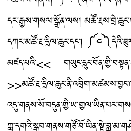
འཚོགས་གནས། ༼༡༽ཞེས་དང་བདེན་པ་བོན་
དར་རྒྱས་གསལ་སྒྲོན་ལས། མཚོ་རྔས་བྲེ་
དཀར་མཚོ་རྔ་དྲིལ་ཆུང་དང་། ༼༤༽དེའི་ཟ
མཛད་པའི་<< གཡུང་དྲུང་བོན་གྱི་བསྟན་པ
>>མཚོ་རྔ་དྲིལ་ཆུང་ནི་འབྲིག་མཚམས་བྱང
འདུ་གནས་སོ་བདུན་གྱི་ཡ་གྱལ་ཡིན་པར་གསལ
ཀླུ་དགའི་སྒྲུབ་གནས་གཙོ་བོ་ཡིན་སྟེ་བླ་མ