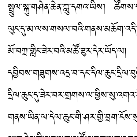
སྤྲུལ་སྐུ་གཤེན་ཆེན་ཀླུ་དགའ་ཡིས། 
ལུང་དུ་མ་ལས་གསལ་བའི་གནས་མཆོག་འདི་ནི་རྡ
མོ་བཀྲ་གླིང་ཟེར་བའི་མཚོ་ཟུར་དེར་ཡོད་ལ
དབྱིབས་གཟུགས་འདྲ་བ་དང་དིལ་ཆུང་དྲིལ་བ
དྲིལ་ཆུང་དུ་ཟེར་བར་གྲགས་ལ་ཕྱིས་སུ་འགའ་
གནས་ཡིན་ལ་དེལ་ཆུང་གི་ཤར་གྱི་བྲག་ངོས་སུ་