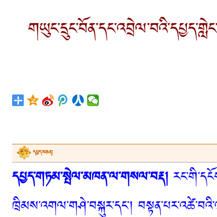
གཡུང་དྲུང་བོན་དང་འབྲེལ་བའི་དཔྱད་གླེང་ལ
དཔྱད་མཆན།
དཔྱད་གཏམ་སྤེལ་མཁན་ལ་གསལ་བརྡ།
རང་གི་དངོས
ཁྲིམས་འགལ་གཤེ་བསྐུར་དང་། བསྟན་པར་འཚེ་བའི་