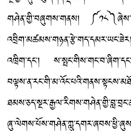
གཤེན་གྱི་བཞུགས་གནས། ༼༡༨༽ཞེས་དང་
འབྲིག་མཚམས་གཉན་རྩེ་གད་དམར་ཡང་ཟེར
འཁྲིག་དང་། ས་སྤང་གིས་གང་བ་ཞིག་དང་ཤ
བལྟས་ན་རང་གི་མ་འོང་པའི་གནས་སྟངས་མཐ
ཐམས་ཅད་སྔར་རྒྱལ་རིགས་གཤེན་གྱི་བླ་བྲང་
ཞུ་ལེགས་པོས་གཤེན་ཀླུ་དགར་ཞབས་ཕྱི་ཞུས