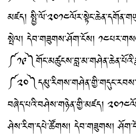
མཛད། སྤྱི་ལོ་༢༠༡༤ལོར་སྟེང་ཆེན་དགོན་གཡུ
སྤེལ། དེབ་གཟུགས་ཤོག་ངོས། ༡༤པར་ག
༼༡༩༽གོང་མཚུངས་བླ་མ་གཤེན་ཆེན་པོའི
༼༢༠༽དམུ་རིགས་གཤེན་གྱི་གདུང་རབས་དབྱར
བཞེད་པའི་བཤེས་གཉེན་གྱི་མཛད། ༢༠༡༤ལོར། 
ཤེས་རིག་དཔེ་ཚོགས། དེབ་གཟུགས། ཤོག