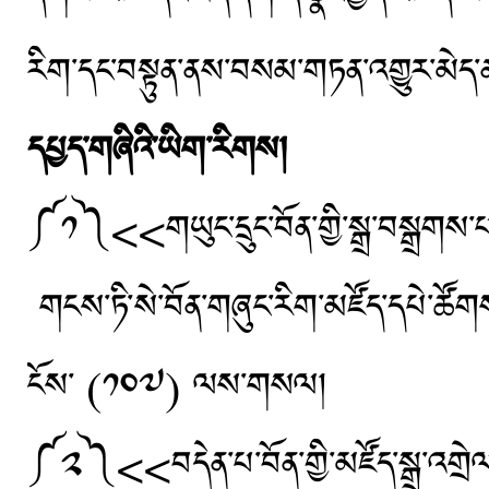
རིག་དང་བསྟུན་ནས་བསམ་གཏན་འགྱུར་མེད་ན
དཔྱད་གཞིའི་ཡིག་རིགས།
༼༡༽<<གཡུང་དྲུང་བོན་གྱི་སྒྲ་བསྒྲགས
གངས་ཏི་སེ་བོན་གཞུང་རིག་མཛོད་དཔེ་ཚོག
ངོས་ (༡༠༧) ལས་གསལ།
༼༢༽<<བདེན་པ་བོན་གྱི་མཛོད་སྒྲ་འག