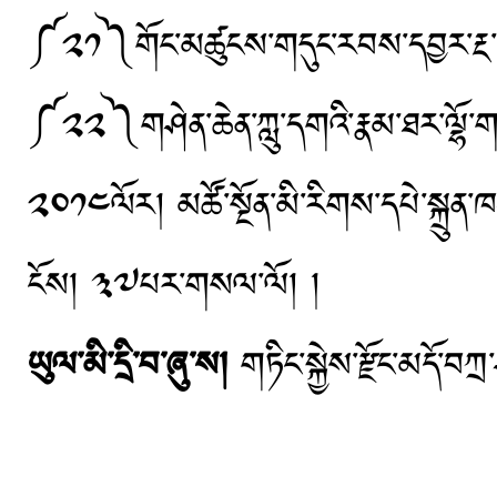
༼༢༡༽གོང་མཚུངས་གདུང་རབས་དབྱར་རྔ་ལ
༼༢༢༽གཤེན་ཆེན་ཀླུ་དགའི་རྣམ་ཐར་ལྷོ་གཏེར་
༢༠༡༤ལོར། མཚོ་སྔོན་མི་རིགས་དཔེ་སྐྲུན་
ངོས། ༣༧པར་གསལ་ལོ། །
ཡུལ་མི་དྲི་བ་ཞུ་ས།
གཏིང་སྐྱེས་རྫོང་མདོ་བཀ