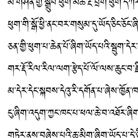
མ་གཤེན་གྱི་སྒྲུབ་ཕུག་མཚོ་རྔ་བྲག་ཕུག་དཀར
ཕུག་གི་སྒོ་ཕྱི་ནང་བར་གསུམ་དུ་ཡོད་ཅིང་ཅོང་
ཅན་གྱི་ཕུག་པ་ཆེན་པོ་ཞིག་ཡོད་པའི་སྦུག་དེར་
གར་རྡོ་རིལ་རིལ་ལག་རྩེད་པོ་ལོ་ལས་ཆུང་བ་
མ་དེར་དེང་སྐབས་དེའུ་རི་དགོན་པ་ཞེས་ཁྱོན་ཁང
ངུ་ཞིག་འདུག་ཀྱང་ཁང་པ་ཕལ་ཆེ་བ་འཐོར་ཞ
གཏེར་ནས་བཞེས་པའི་ཆུ་མིག་ཞིག་ཡོད་པ་དེ་ཉ