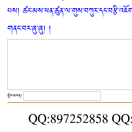
པས། ཚང་མས་ཕན་ཚུན་ལ་གུས་བཀུར་དང་བརྩི་འཇོག་
གནང་བར་ཞུ་ཞུ། །
སྤེལ་མཁན།
QQ:897252858 QQ