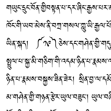
གཡུང་དྲུང་བོན་གྱིབསྟན་པ་དར་ཞིང་རྒྱས་
ཁོང་གི་ཡབ་མེས་ནི་བཀྲ་གསལ་ཀླུ་ཡི་རྒྱལ་པོ
ཡིན་སྐད། ༼༡༩༽ཅེས་དང་གཤེན་གྱི་གདུངས
སྤྲུལ་པ་སྐྱ་མི་གཅིག་གི་འདམ་ཉིན་པ་རྣམས་
ཉིན་པ་རྣམས་བསྐྱས་ཟིན་ཟེར། སྲིན་བྱ་ལ་ད
མ་གཤེན་གྱི་གཉན་རྩེར་ཡུལ་བཟུང་། ཡུལ་བ