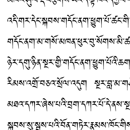
མཁར་ཤུལ་རྡོ་བརྩིགས་ཡང་ད་ལྟ་ཁང་དཀྱིལ་པ
འདི་གར་དེང་སྐབས་གདོང་ནག་ཕྱུག་པོ་ཚང་གི་མི
གདོང་ནག་མ་གསོ་མཁན་ཕུར་བུ་སོགས་མི་ཚང་
ཉེར་དགུ་ཉིན་སྔར་གྱི་གདོང་ནག་ཕྱུག་པོའི་ཆ
རིམས་འགྲོ་བཅའ་སྲོལ་འདུག སྔར་བླ་མ་གཤེན
མཐའ་དཀར་ཞེས་པའི་བྲག་དཀར་པོ་དེ་ནས་སྔར
སྐབས་སུ་སྦས་པའི་བོན་གཏེར་རྣམས་ཁོང་གི