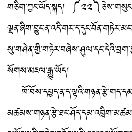
གཅིག་ཀྱང་ཡོད་སྐད། ༼༢༢༽ཅེས་གསུངས་
ལྡན་ཞིག་བྱུང་ན་འདི་གར་ད་དུང་བོན་གཏེར་མང
སུ་གཤེན་གྱི་གཏེར་བཞེས་ཤུལ་དང་དེའི་བྲག་རྩ
སོགས་མཇལ་རྒྱུ་ཡོད།
ཁོ་བོས་དཔྱད་ན་ད་ལྟའི་གཉན་རྩེ་གད་དམར
མཚམས་གཉན་རྩེ་ཐང་ཤོད་དམ་འབྲིག་མཚམས་