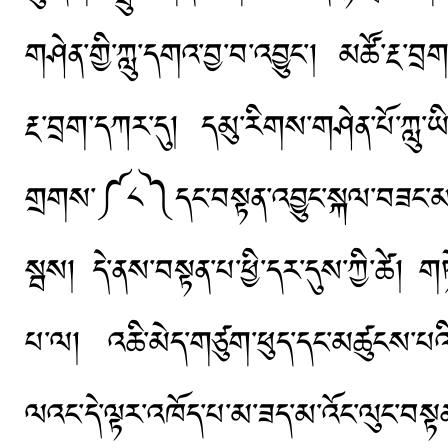
གཤེན་གྱི་ཀླུ་དགའ་བྱ་བ་འབྱུང་། མཚོ་རྔ་
རྔ་བྲག་དཀར་དུ། དམུ་རིགས་གཤེན་པོ་ཀླུ
གྲགས་༼༨༽དང་བསྟན་འབྱུང་སྐལ་བཟང་མག
སྦས། དེ་ནས་བསྟན་པ་ཕྱི་དར་དུས་ཀྱི་ཚེ། གཏེར
པ་ལ། འཆི་མེད་གཙུག་ཕུད་དང་མཚུངས་པ
ལའང་དེ་ལྟར་འཁོད་པ་མ་ཟད་མ་འོང་ལུང་བསྟ