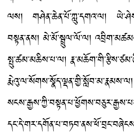
ལས། གཤེན་ཆེན་པོ་ཀླུ་དགའ་ལ། ཡེ་ཤེས་
བསྟན་ནས། མེ་མོ་སྦྲུལ་ལོ་ལ། འབྲིག་མཚ
སྤུ་ཚམ་མཆིས་པ་ལ། རྣ་མཆོག་གི་རྩིས་ཙམ་ཞི
རྨེའུ་ལ་སོགས་སྣོད་ལྡན་གྱི་སློབ་མ་རྣམ
སངས་རྒྱས་ཀྱི་བསྟན་པ་ཕྱོགས་བཅུར་རྒྱ
དང་དེ་གར་དགོན་པ་བཏབ་ནས་ཕོ་བྲང་བཞེངས་བོ