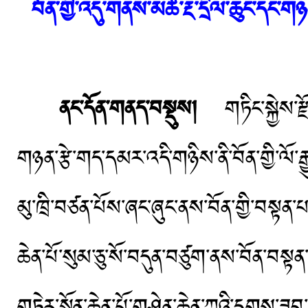
བོན་གྱི་འདུ་གནས་མཚོ་རྔ་དྲིལ་ཆུང་དང་
ནང་དོན་གནད་བསྡུས།
གཏིང་སྐྱེས་རྫ
གཉན་རྩེ་གད་དམར་འདི་གཉིས་ནི་བོན་གྱི་ལོ
མུ་ཁྲི་བཙན་པོས་ཞང་ཞུང་ནས་བོན་གྱི་བསྟན་
ཆེན་པོ་སུམ་ཅུ་སོ་བདུན་བཙུག་ནས་བོན་བསྟ
གཏེར་སྟོན་ཆེན་པོ་གཤེན་ཆེན་ཀླུའི་དགས་ཟ