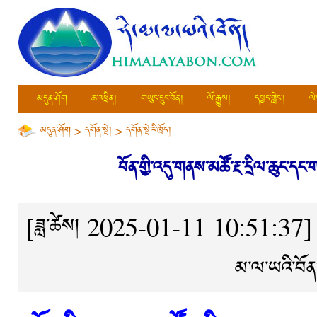
མདུན་ཤོག
ཆ་འཕྲིན།
གཡུང་དྲུང་བོན།
ལོ་རྒྱུས།
དཔྱད་གླེང་།
ལེ
མདུན་ཤོག
>
དགོན་སྡེ།
>
དགོན་སྡེ་རི་ཁྲོད།
བོན་གྱི་འདུ་གནས་མཚོ་རྔ་དྲིལ་ཆུང་ད
[ཟླ་ཚེས། 2025-01-11 10:51:37]
མ་ལ་ཡའི་བོན