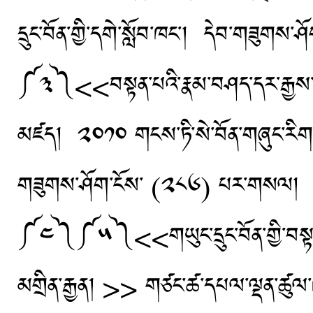
དྲུང་བོན་གྱི་དགེ་སློབ་ཁང་། དེབ་གཟུག
༼༣༽<<བསྟན་པའི་རྣམ་བཤད་དར་རྒྱས་གསལ
མཛད། ༢༠༡༠ གངས་ཏི་སེ་བོན་གཞུང་རིག་མ
གཟུགས་ཤོག་ངོས་ (༢༨༦) པར་གསལ།
༼༤༽༼༥༽<<གཡུང་དྲུང་བོན་གྱི་བསྟན་པའི
མགྲིན་རྒྱན། >> གཙང་ཚ་དཔལ་ལྡན་ཚུལ་