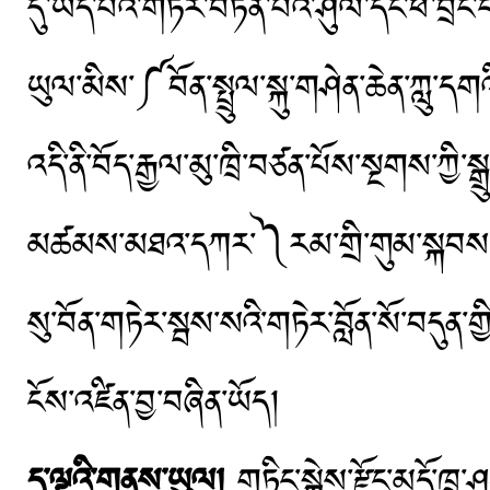
དུ་ཡོད་པའི་གཏེར་བཏོན་པའི་ཤུལ་དང་ཕོ་བྲང
ཡུལ་མིས་༼བོན་སྤྲུལ་སྐུ་གཤེན་ཆེན་ཀླ
འདི་ནི་བོད་རྒྱལ་མུ་ཁྲི་བཙན་པོས་སྔགས་ཀྱི་
མཚམས་མཐའ་དཀར་༽རམ་གྲི་གུམ་སྐབས་སུ་བོ
སུ་བོན་གཏེར་སྦས་སའི་གཏེར་བློན་སོ་བད
ངོས་འཛིན་བྱ་བཞིན་ཡོད།
ད་ལྟའི་གནས་ཡུལ།
གཏིང་སྐྱེས་རྫོང་མདོ་ཁྲ་ཤ