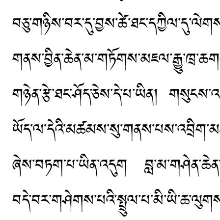
བཅུ་གཉིས་བར་དུ་བྱས་ཚེ་ཐང་དཀྱིལ་དུ་ལེག
གནས་བྱིན་ཆེན་མ་གཏོགས་མཇལ་རྒྱུ་ཁྲ་ཆག
གཉེན་རྩེ་ཐང་ཤོད་ཅེས་དེ་པ་ཡིན། གསུངས་
ཡོད་ལ་དེའི་མཚམས་སུ་གནས་པས་འབྲིག་མཚམ
ཞེས་བཏག་པ་ཡིན་འདུག བླ་མ་གཤེན་ཆེན་པོ
བདེ་བར་གཤེགས་པའི་སྤྲུལ་པ་མི་ཡི་ཆ་ལུག