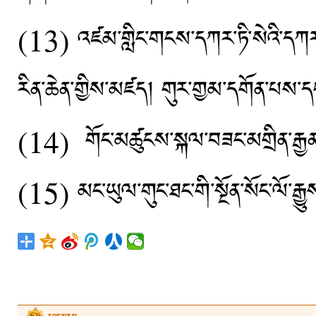
(13) འཛམ་གླིང་གངས་དཀར་ཏི་སེའི་དཀར
རིན་ཆེན་གྱིས་མཛད། གུར་གྱམ་དགོན་པ
(14) གོང་མཚུངས་སྐལ་བཟང་མགྲིན་རྒ
(15) མང་ཡུལ་གུང་ཐང་གི་སྔོན་སོང་ལོ་རྒ