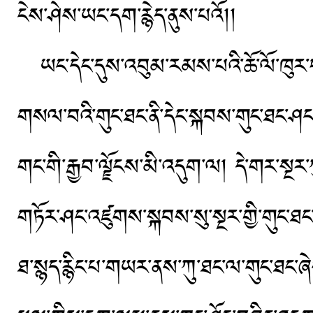
ངེས་ཤེས་ཡང་དག་རྙེད་ནུས་པའོ།།
ཡང་དེང་དུས་འབུམ་རམས་པའི་ཆོ་ལོ་ཁུར་བའ
གསལ་བའི་གུང་ཐང་ནི་དེང་སྐབས་གུང་ཐང་ཤང་
གང་གི་རྒྱབ་ལྗོངས་མི་འདུག་ལ། དེ་གར་སྔར་ཀ
གཏོར་ཤང་འཛུགས་སྐབས་སུ་སྔར་གྱི་གུང་ཐང་ར
ཐ་སྙད་རྙིང་པ་གཡར་ནས་ཀུ་ཐང་ལ་གུང་ཐང་ཞེས་