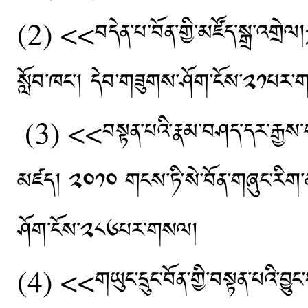
(2) <<བདེན་པ་བོན་གྱི་མཛོད་སྒྲ་འགྲེལ
སློབ་ཁང་། དེབ་གཟུགས་ཤོག་ངོས་༢༡པར
(3) <<བསྟན་པའི་རྣམ་བཤད་དར་རྒྱས་གསལ
མཛད། ༢༠༡༠ གངས་ཏི་སེ་བོན་གཞུང་རིག་མཛ
ཤོག་ངོས་༢༨༦པར་གསལ།
(4) <<གཡུང་དྲུང་བོན་གྱི་བསྟན་པའི་བྱུང