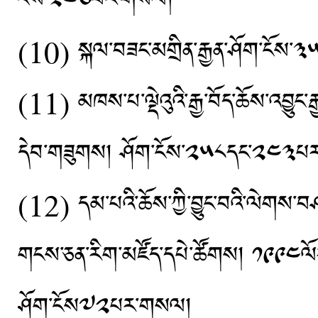
ངོས་༢༤༦པར་གསལ།
(10) སྐལ་བཟང་མགྲིན་རྒྱན་ཤོག་ངོས་༣
(11) མཁས་པ་ལྡེའུའི་རྒྱ་བོད་ཆོས་འབྱུང་རྒ
དེབ་གཟུགས། ཤོག་ངོས་༢༥༨དང་༢༤༣པ
(12) དམ་པའི་ཆོས་ཀྱི་བྱུང་བའི་ལེགས་བཤད
གངས་ཅན་རིག་མཛོད་དཔེ་ཚོགས། ༡༩༩༤ལོར་བོད
ཤོག་ངོས༧༢པར་གསལ།