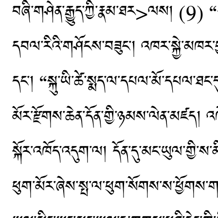
བཞི་གཤེན་རྒྱུད་ཀྱི་རྣམ་ཐར>ལས། (9) “དེ
དབལ་རིའི་གཤོངས་བཟུང་། འཁར་སྐྱེ་མཁར་བ
དང་། “སྐུ་ཡི་ཚེ་སྨད་ལ་དཔལ་མོ་དཔལ་ཐང་ད
མོར་རྫོགས་ཆེན་དོན་གྱི་ཉམས་ལེན་མཛད། འཁ
སྐོར་འཁོད་འདུག་ལ། དོན་དུ་མང་ཡུལ་གྱི་ས
ཕུག་མོར་ཞེས་སྤ་ལ་ཕུག་སོགས་ས་ཕྱོགས་