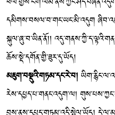
ཕལ་གྱིས་ངག་ལམ་ནས་ཀྱང་ཤོད་བཞིན་འདུག།
དམིགས་བསལ་བ་གང་ཡང་མི་འདུག ཞིབ་འཇུ
སྐུལ་ཞུ་བ་ཡིན་ནོ།། འདུ་གནས་ཀྱི་ད་ལྟའི་གནས
ཆོས་སྡེ་དགོན་གྱི་ཟུར་དུ་ཡོད།
མཇུག་བསྡུའི་གཏམ་དང་རེ་བ།
ཡིག་རྙིང་ལ་
རེས་དཔྱད་པ་གནང་འདུག་ལ། གུས་པས་ཀྱང་ད
བྱས་ནས་དཔྱད་གཏམ་འདི་སྤེལ་ཡོད། དེ་ལ་མཁྱ