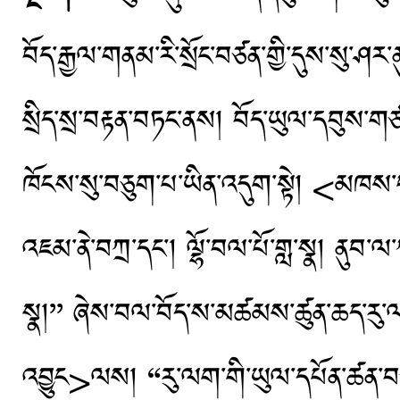
བོད་རྒྱལ་གནམ་རི་སྲོང་བཙན་གྱི་དུས་སུ་ཤར་
སྲིད་སྲ་བརྟན་བཏང་ནས། བོད་ཡུལ་དབུས་གཙ
ཁོངས་སུ་བཅུག་པ་ཡིན་འདུག་སྟེ། <མཁས་པ
འཇམ་ནེ་བཀྲ་དང་། ལྷོ་བལ་པོ་གླ་སྣ། ནུབ་ལ
སྣ།’’ ཞེས་བལ་བོད་ས་མཚམས་ཚུན་ཆད་རུ་ལ
འབྱུང>ལས། “རུ་ལག་གི་ཡུལ་དཔོན་ཚན་བཅུ