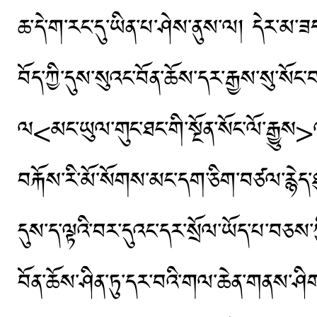
ཆ་དེ་ག་རང་དུ་ཡིན་པ་ཤེས་ནུས་ལ། དེར་མ་ཟ
བོད་ཀྱི་དུས་སུའང་བོན་ཆོས་དར་རྒྱས་སུ་སོང་
ལ<མང་ཡུལ་གུང་ཐང་གི་སྔོན་སོང་ལོ་རྒྱུས
བརྐོས་རི་མོ་སོགས་མང་དག་ཅིག་བཙལ་རྙེད་ཐ
དུས་ད་ལྟའི་བར་དུའང་དར་སྲོལ་ཡོད་པ་བཅས
བོན་ཆོས་ཤིན་ཏུ་དར་བའི་གལ་ཆེན་གནས་ཤིག་