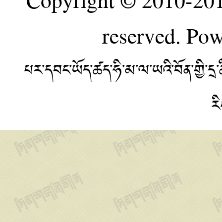
reserved. Po
པར་དབང་ཡོད་ཚད་ཧི་མ་ལ་ཡའི་བོན་གྱི་
ར