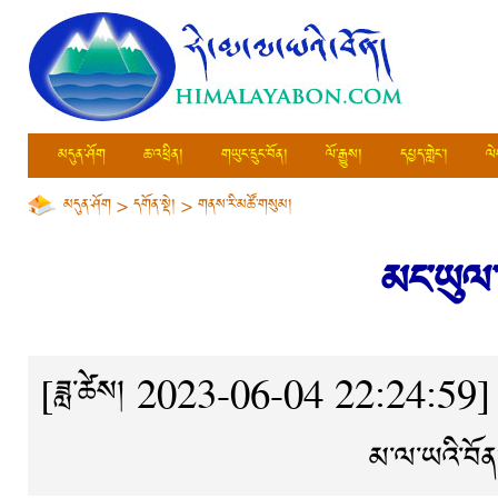
མདུན་ཤོག
ཆ་འཕྲིན།
གཡུང་དྲུང་བོན།
ལོ་རྒྱུས།
དཔྱད་གླེང་།
ལེ
མདུན་ཤོག
>
དགོན་སྡེ།
>
གནས་རི་མཚོ་གསུམ།
མང་ཡུལ་
[ཟླ་ཚེས། 2023-06-04 22:24:59]
མ་ལ་ཡའི་བོན