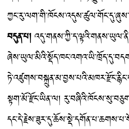
ཀྱང་རུ་ལག་གི་ཁོངས་འདུས་ཚུལ་གོང་དུ་ཞུས་
བདུན་པ།
འདུ་གནས་ཀྱི་ད་ལྟའི་གནས་ཡུལ་ནི། ད
ཞེས་ཡུལ་མིའི་སྡོད་ཁང་འགའ་ཡི་ཁྲོད་དུ་
ཏེ་འཛུགས་བསྐྲུན་མ་བྱས་པའི་མཁར་རྫོང་རྙིང་པ
སྟག་མོ་རྫོང་ཡིན་ལ། རུ་བཞིའི་ཁོངས་སུ་བ
དང་དེ་རྗེས་ཟུར་དུ་ཆོས་སྡེ་དགོན་པ་ཆགས་