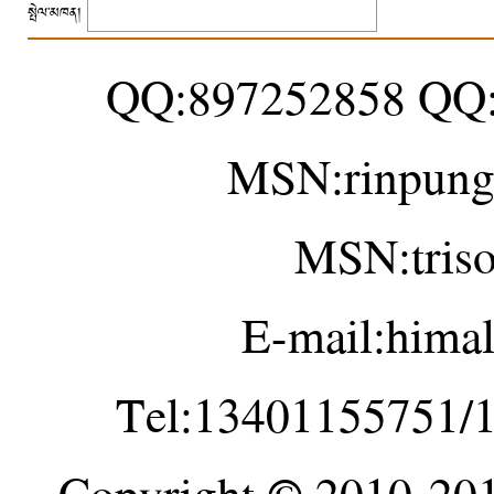
སྤེལ་མཁན།
QQ:897252858 QQ
MSN:rinpung
MSN:tris
E-mail:hima
Tel:13401155751/
Copyright © 2010-20