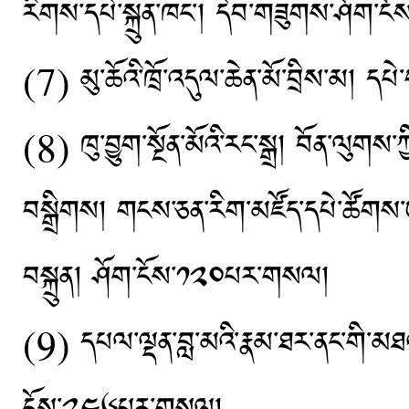
རིགས་དཔེ་སྐྲུན་ཁང་། དེབ་གཟུགས་ཤོག་
(7) མུ་ཆོའི་ཁྲོ་འདུལ་ཆེན་མོ་བྲིས་མ། དཔ
(8) ཁུ་བྱུག་སྔོན་མོའི་རང་སྒྲ། བོན་ལུགས་ཀྱི
བསྒྲིགས། གངས་ཅན་རིག་མཛོད་དཔེ་ཚོགས་ཨང
བསྐྲུན། ཤོག་ངོས་༡༢༠པར་གསལ།
(9) དཔལ་ལྡན་བླ་མའི་རྣམ་ཐར་ནང་གི་མཐའ་