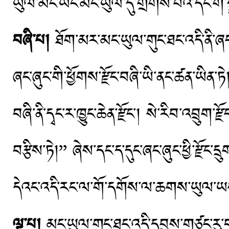
ཡུལ་མིང་ཡང་མང་ཡུལ་དུ་གྲགས་པའི་དེང་གི་
བཞི་པ།
ཐོག་མར་མང་ཡུལ་གུང་ཐང་འདི་ནི་ཞང་
ཞང་ཞུང་གི་ཕྱོགས་རྫོང་བཞི་ཡི་ནང་ཚན་ཡི
བཞི་ནི་དྭང་ར་ཁྱུང་ཆེན་རྫོང་། སེ་རིབ་འབྲུག་ར
བརྩིས་ཏེ།’’ ཞེས་དང་ད་དུང་ཞང་ཞུང་ཕྱི་རྫོང་ད
དེའང་འདི་རང་ལ་གོ་དགོས་ལ་ཆགས་ཡུལ་ཡང
ལྔ་པ།
མང་ཡུལ་གུང་ཐང་འདི་དབུས་གཙང་རུ་བ