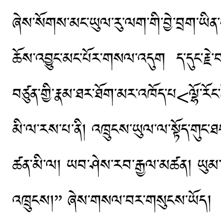
ཞེས་སོགས་མང་ཡུལ་རུ་ལག་གི་བྱེ་བྲག་ཡི
ཆོས་འབྱུང་མང་པོར་གསལ་འདུག ད་དུང་རྗེ་བ
བཙུན་གྱི་རྣམ་ཐར་ཐོག་མར་འཁོད་པ<ལྷོ་རོང
མི་ལ་རས་པ་ནི། འཁྲུངས་ཡུལ་ལ་སྟོད་གུང་ཐང་ཁབ
ཚན་མི་ལ། ཡབ་ཤེས་རབ་རྒྱལ་མཚན། ཡུམ་ཉ
འཁྲུངས།’’ ཞེས་གསལ་བར་གསུངས་ཡོད།