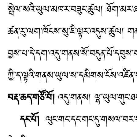
སྤེལ་སའི་ཡུལ་མཁར་བཟུང་ཚུལ། ཐོག་མར་ཞང་
ཚན་རུ་ལག་ཁོངས་སུ་ཇི་ལྟར་འདུས་ཚུལ། ག
བྱས་པ་དེ་དག་འདུ་གནས་སོ་བདུན་པོ་དབུས་ག
ཀྱི་ད་ལྟའི་གནས་ཡུལ་ས་དམིགས་ངོས་འཛིན
བརྡ་ཆད་གཙོ་བོ།
འདུ་གནས། ལྷ་ཡུལ་གུང་ཐང་
དང་པོ།
ལུང་གང་དང་གང་དུ་གསལ་བར