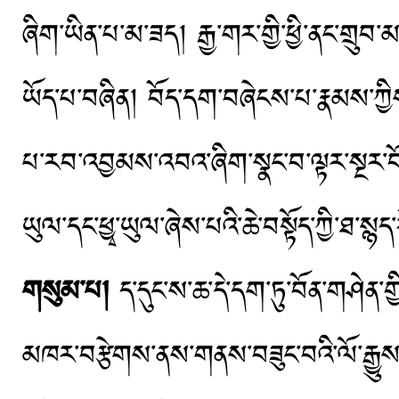
ཞིག་ཡིན་པ་མ་ཟད། རྒྱ་གར་གྱི་ཕྱི་ནང་གྲུབ་མ
ཡོད་པ་བཞིན། བོད་དག་བཞེངས་པ་རྣམས་ཀ
པ་རབ་འབྱམས་འབའ་ཞིག་སྣང་བ་ལྟར་སྔར་བོ
ཡུལ་དང་ཕྱྭ་ཡུལ་ཞེས་པའི་ཆེ་བསྟོད་ཀྱི་ཐ་
གསུམ་པ།
ད་དུང་ས་ཆ་དེ་དག་ཏུ་བོན་གཤེན་
མཁར་བརྩེགས་ནས་གནས་བཟུང་བའི་ལོ་རྒྱུས