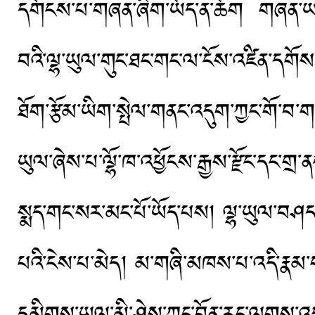
དགོངས་པ་གཞན་ཞིག་ཡོད་ན་ཆོག གཞན་ཡང་
བའི་ལྷ་ཡུལ་གུང་ཐང་གང་ལ་ངོས་འཛིན་དགོས་
ཐོག་རྩོམ་ཡིག་སྤེལ་གནང་འདུག་ཀྱང་གོ་བ་གནད
ཡུལ་ཞེས་པ་ལྷོ་ཁ་འཕྱོངས་རྒྱས་རྫོང་དང་གྲ་ནང་
སྨད་གང་སར་མང་པོ་ཡོད་པས། ལྷ་ཡུལ་བཤད་པ
པའི་ངེས་པ་མེད། མ་གཞི་མཁས་པ་འདི་རྣམ་