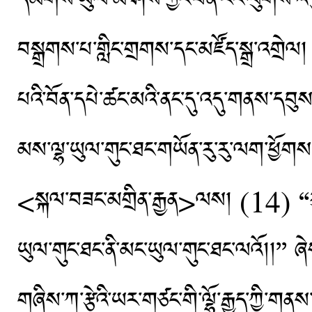
དམིགས་ཡུལ་མི་ཤེས་ཀྱང་བོན་རང་ལུགས་འདུ་ག
བསྒྲགས་པ་གླིང་གྲགས་དང་མཛོད་སྒྲ་འགྲེལ།
པའི་བོན་དཔེ་ཚང་མའི་ནང་དུ་འདུ་གནས་དབུ
མས་ལྷ་ཡུལ་གུང་ཐང་གཡོན་རུ་རུ་ལག་ཕྱོགས
<སྐལ་བཟང་མགྲིན་རྒྱན>ལས། (14) “རུ་ལག
ཡུལ་གུང་ཐང་ནི་མང་ཡུལ་གུང་ཐང་ལའོ།།’’ ཞ
གཞིས་ཀ་རྩེའི་ཡར་གཙང་གི་ལྷོ་རྒྱུད་ཀྱི་ག