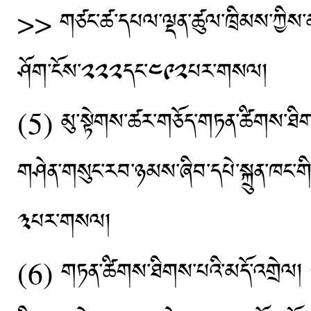
>> གཙང་ཚ་དཔལ་ལྡན་ཚུལ་ཁྲིམས་ཀྱིས་མཛ
ཤོག་ངོས་༢༢༢དང་༤༩༢པར་གསལ།
(5) མུ་སྟེགས་ཚར་གཅོད་གཏན་ཚིགས་ཐིགས་པ
གཤེན་གསུང་རབ་ཉམས་ཞིབ་དཔེ་སྐྲུན་ཁང་ག
༣པར་གསལ།
(6) གཏན་ཚིགས་ཐིགས་པའི་མདོ་འགྲེལ། ༢