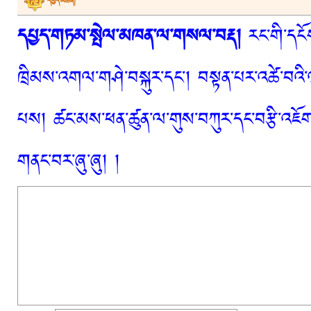
དཔྱད་མཆན།
དཔྱད་གཏམ་སྤེལ་མཁན་ལ་གསལ་བརྡ།
རང་གི་དངོས
ཁྲིམས་འགལ་གཤེ་བསྐུར་དང་། བསྟན་པར་འཚེ་བའི་
པས། ཚང་མས་ཕན་ཚུན་ལ་གུས་བཀུར་དང་བརྩི་འཇོག་
གནང་བར་ཞུ་ཞུ། །