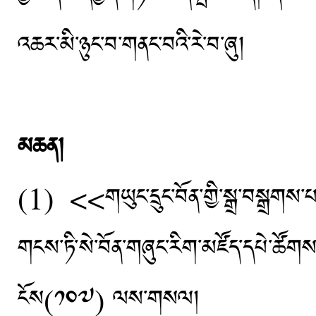
འཆར་མི་ཉུང་བ་གནང་བའི་རེ་བ་ཞུ།
མཆན།
(1) <<གཡུང་དྲུང་བོན་གྱི་སྒྲ་བསྒྲགས
གངས་ཏི་སེ་བོན་གཞུང་རིག་མཛོད་དཔེ་ཚོག
ངོས(༡༠༧) ལས་གསལ།