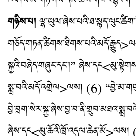
ཁ་ཤས་མ་གཏོགས་དམ་ཆོས་གསར་རྙིང་གི་ད
གཉིས་པ།
ལྷ་ཡུལ་ཞེས་པའི་ཐ་སྙད་ལུང་ཚི
གཅོད་གཏན་ཚིགས་ཐིགས་པའི་མདོ་རྒྱུད>ལས།
སྐྱའི་བཞེད་གཞུང་དང་།’’ ཞེས་དང<མུ་སྟེ
སྨྲ་བའི་མདོ་འགྲེལ>ལས། (6) “བྱེ་མ་གཡུ
བྱེ་བྲག་སེར་སྐྱ་ཞེས་བྱ་བ་ནི་གྲུབ་མཐའ་སྨྲ་
ཞེས་དང<མུ་ཆོའི་ཁྲོ་འདུལ་ཆེན་མོ>ལས། 