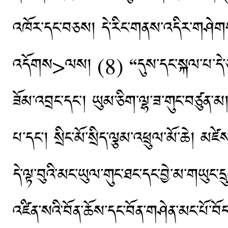
འཁོར་དང་བཅས། དེ་རིང་གནས་འདིར་གཤེགས
འདོགས>ལས། (8) “དུས་དང་སྐལ་པ་དེ་ཙམ་ན
ཟོམ་འབྲང་དང་། ཡུམ་ཅིག་ལྷ་ཟ་གུང་བཙུན་མ། 
པ་དང་། སྲིང་མོ་སྲིད་ལྕམ་འཕྲུལ་མོ་ཆེ། མཛེས
དེ་ལྟ་བུའི་མང་ཡུལ་གུང་ཐང་དང་བྱེ་མ་གཡུང་ད
འཛིན་སའི་བོན་ཆོས་དང་བོན་གཤེན་མང་པོ་བོ