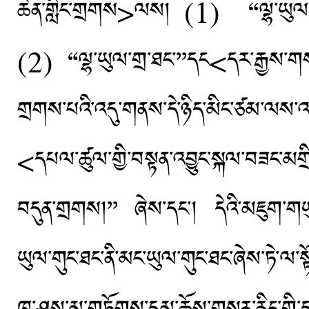
ཆེན་གླིང་གྲགས>ལས། (1) “ལྷ་ཡུལ་གོ
(2) “ལྷ་ཡུལ་གྲ་ཐང་’’དང<དར་རྒྱས་ག
གྲགས་པའི་འདུ་གནས་དེ་ཉིད་མིང་ཙམ་ལས་འ
<དཔལ་ཚུལ་གྱི་བསྟན་འབྱུང་སྐལ་བཟང་
བདུན་གྲགས།’’ ཞེས་དང་། དེའི་མཇུག་གཡུང
ཡུལ་གུང་ཐང་ནི་མང་ཡུལ་གུང་ཐང་ཞེས་ཏེ་ལ་སྟ