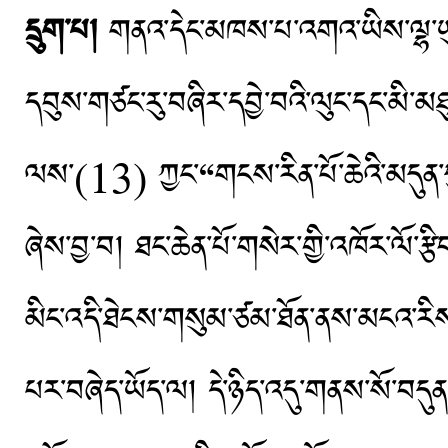
དྲུག་པ།
གནའ་དེང་མཁས་པ་འགའ་ཡིས་ལྷ་ཡུལ
དབུས་གཙང་རུ་བཞིར་དབྱེ་བའི་ལུང་དང་མི
ལས་(13) ཀྱང་“གངས་རིན་པོ་ཆེའི་མདུན་
ཞེས་བྱ་བ། ཐང་ཆེན་པོ་གསེར་གྱི་འཁོར་ལོ་རྩ
མིང་འདི་ཐེངས་གསུམ་ཙམ་ཐོན་ནས་མངའ་རིས་ག
པར་བཞེད་ཡོད་ལ། དེ་ཉིད་འདུ་གནས་སོ་བད