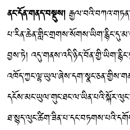
ནང་དོན་གནད་བསྡུས།
རྒྱལ་བའི་བཀའ་གཏན་ཚི
པ་རིན་ཆེན་གླིང་གྲགས་སོགས་ཡིག་རྙིང་དུ་
བྱས་ཏེ། འདུ་གནས་འདི་ཉིད་བོན་གྱི་ཡིག་རྙི
འཁོད་ཀྱང་ལྷ་ཡུལ་ཞེས་དག་སྣང་ཅན་གྱིས་ག
དངོས་མང་ཡུལ་གུང་ཐང་ལ་ཡིན་པའི་སྐོར་ལ
ཐ་སྙད་ལུང་ཚིག་ཟིན་པ་དང་བཏགས་པའི་དགོས་