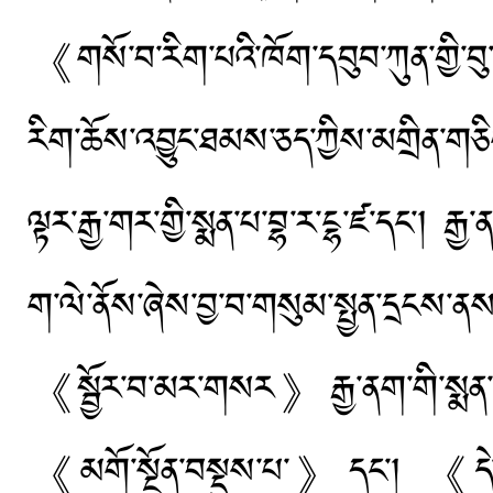
《གསོ་བ་རིག་པའི་ཁོག་དབུབ་ཀུན་གྱི་བུ་
རིག་ཆོས་འབྱུང་ཐམས་ཅད་ཀྱིས་མགྲིན་གཅ
ལྟར་རྒྱ་གར་གྱི་སྨན་པ་བྷ་ར་ངྷ་ཛ་དང་། རྒ
ག་ལེ་ནོས་ཞེས་བྱ་བ་གསུམ་སྤྱན་དྲངས་
《སྦྱོར་བ་མར་གསར》རྒྱ་ནག་གི་སྨན་པ
《མགོ་སྔོན་བསྡུས་པ་》དང་། 《དེ་ཕོ་རྨ