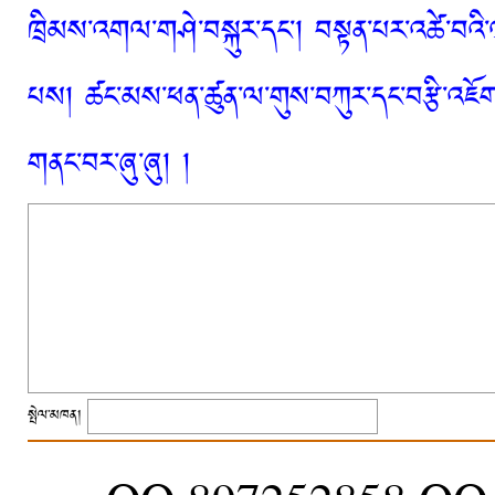
ཁྲིམས་འགལ་གཤེ་བསྐུར་དང་། བསྟན་པར་འཚེ་བའི་
པས། ཚང་མས་ཕན་ཚུན་ལ་གུས་བཀུར་དང་བརྩི་འཇོག་
གནང་བར་ཞུ་ཞུ། །
སྤེལ་མཁན།