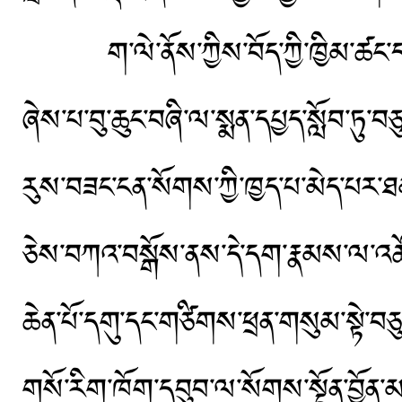
ག་ལེ་ནོས་ཀྱིས་བོད་ཀྱི་ཁྱིམ་ཚང་ད
ཞེས་པ་བུ་ཆུང་བཞི་ལ་སྨན་དཔྱད་སློབ་ཏ
རུས་བཟང་ངན་སོགས་ཀྱི་ཁྱད་པ་མེད་པར་ཐ
ཅེས་བཀའ་བསྒོས་ནས་དེ་དག་རྣམས་ལ་འཚོ
ཆེན་པོ་དགུ་དང་གཙིགས་ཕྲན་གསུམ་སྟེ་བཅ
གསོ་རིག་ཁོག་དབུབ་ལ་སོགས་སྔོན་བྱོན