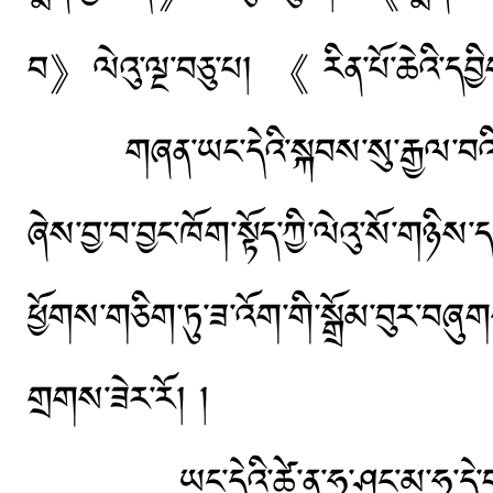
བ》ལེའུ་ལྔ་བཅུ་པ། 《 རིན་པོ་ཆེའི་དབྱི
གཞན་ཡང་དེའི་སྐབས་སུ་རྒྱལ་བའི་བཀ
ཞེས་བྱ་བ་བྱང་ཁོག་སྟོད་ཀྱི་ལེའུ་སོ་གཉིས
ཕྱོགས་གཅིག་ཏུ་ཟ་འོག་གི་སྒྲོམ་བུར
གྲགས་ཟེར་རོ། །
ཡང་དེའི་ཚེ་ན་ཧྭ་ཤང་མ་ཧྭ་དེ་བ་དང་ཁྱ