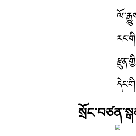
ལོ་རྒ
རང་གི
རྫུན་ག
དེང་ག
སྲོང་བཙན་སྒ