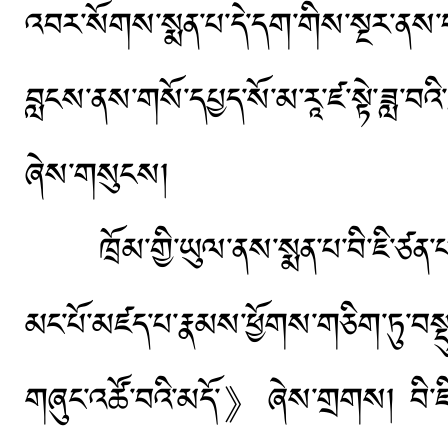
འབར་སོགས་སྨན་པ་དེ་དག་གིས་སྔར་ནས་བསྒྱ
བླངས་ནས་གསོ་དཔྱད་སོ་མ་རཱ་ཛ་སྟེ་ཟླ་བའི་
ཞེས་གསུངས།
ཁྲོམ་གྱི་ཡུལ་ནས་སྨན་པ་བི་ཇི་ཙན་པ་
མང་པོ་མཛད་པ་རྣམས་ཕྱོགས་གཅིག་ཏུ་བསྡ
གཞུང་འཚོ་བའི་མདོ་》ཞེས་གྲགས། བི་ཇི་ཞེས