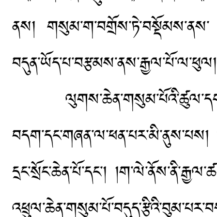
ནས། གསུམ་ག་བགྲོས་ཏེ་བསྡོམས་ནས་
བདུན་ཡོད་པ་བརྩམས་ནས་རྒྱལ་པོ་ལ་ཕུལ།
ལུགས་ཆེན་གསུམ་པོའི་ཚུལ་དག་མ་རྟོག
བདག་དང་གཞན་ལ་ཕན་པར་མི་ནུས་པས། །བར
དྲང་སྲོང་ཆེན་པོ་དང་། །ག་ལེ་ནོས་ནི་རྒྱ
འཕྲུལ་ཆེན་གསུམ་པོ་བདུད་རྩིའི་བུམ་