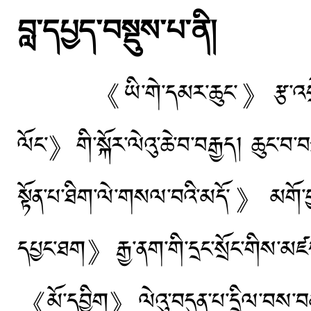
བླ་དཔྱད་བསྡུས་པ་ནི།
《ཡི་གེ་དམར་ཆུང་》རྩ་འགྲེལ་ཏིག
ལོང་》གི་སྐོར་ལེའུ་ཆེ་བ་བརྒྱད། ཆུང་
སྟོན་པ་ཐིག་ལེ་གསལ་བའི་མདོ་》མགོ་བྱ
དཔྱང་ཐག》རྒྱ་ནག་གི་དྲང་སྲོང་གིས་མཛད
《མོ་དབྱིག》ལེའུ་བདུན་པ་དྲིལ་བས་བམ་པ