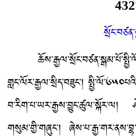
སྲོང་བཙ
ཆོས་རྒྱལ་སྲོང་བཙན་སྒམ་པོ་སྤྱི་ལོ་༦
གླང་ལོར་རྒྱལ་སྲིད་བཟུང་། སྤྱི་ལོ་༦༥༠པའ
བ་རིག་པ་ཡར་རྒྱས་བྱུང་ཚུལ་སྐོར་ལ། 
གསུམ་གྱི་གཞུང་། ཞེས་པ་རྒྱ་གར་ནས་བྷ