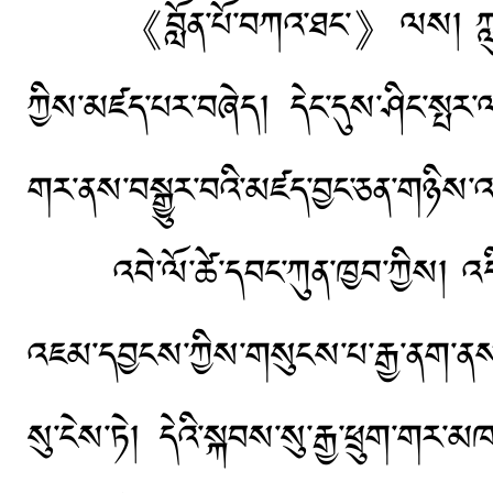
《བློན་པོ་བཀའ་ཐང་》ལས། ཀླུ་སྒྲུབ་མཛད
ཀྱིས་མཛད་པར་བཞེད། དེང་དུས་ཤིང་སྤར་ལ
གར་ནས་བསྒྱུར་བའི་མཛད་བྱང་ཅན་གཉིས་
འབེ་ལོ་ཚེ་དབང་ཀུན་ཁྱབ་ཀྱིས། འདི་ཀླུ
འཇམ་དབྱངས་ཀྱིས་གསུངས་པ་རྒྱ་ནག་ནས་
སུ་ངེས་ཏེ། དེའི་སྐབས་སུ་རྒྱ་ཕྲུག་གར་མཁ