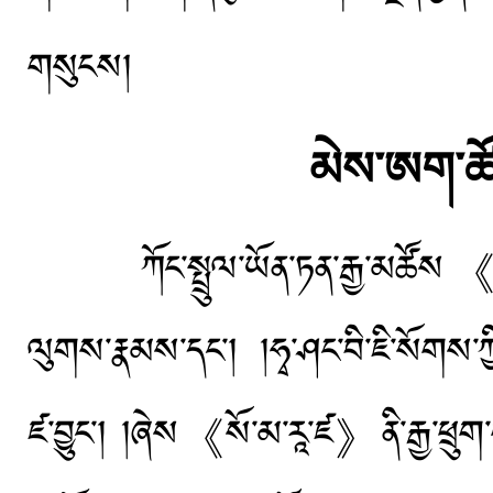
གསུངས།
མེས་ཨག་ཚོ
ཀོང་སྤྲུལ་ཡོན་ཏན་རྒྱ་མཚོས《ཤེ
ལུགས་རྣམས་དང་། །ཧྭ་ཤང་བི་ཇི་སོགས་ཀ
ཛ་བྱུང་། །ཞེས《སོ་མ་རཱ་ཛ》ནི་རྒྱ་ཕྲུག་