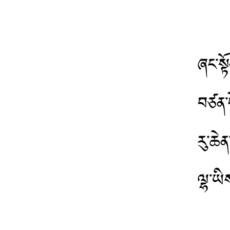
ཞང་སྟ
བཙན་པ
རུ་ཆེ
ལྷ་ཡི