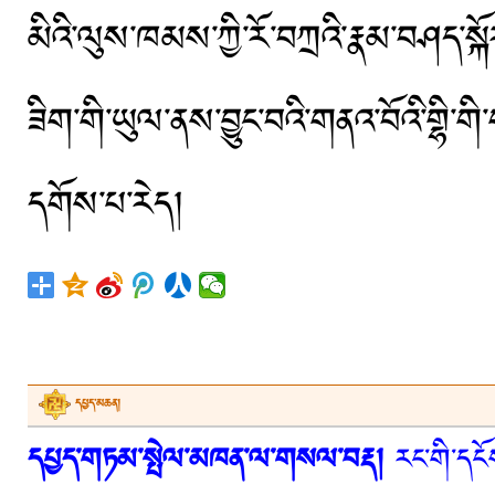
མིའི་ལུས་ཁམས་ཀྱི་རོ་བཀྲའི་རྣམ་བཤད་སྐ
ཟིག་གི་ཡུལ་ནས་བྱུང་བའི་གནའ་བོའི་གྷི་ག
དགོས་པ་རེད།
དཔྱད་མཆན།
དཔྱད་གཏམ་སྤེལ་མཁན་ལ་གསལ་བརྡ།
རང་གི་དངོས