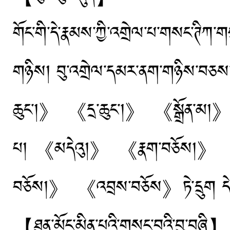
གོང་གི་དེ་རྣམས་ཀྱི་འགྲེལ་པ་གསང་ཊིཀ་གས
གཉིས། བུ་འགྲེལ་དམར་ནག་གཉིས་བཅས་བཞ
ཆུང་།》 《དྲ་ཆུང་།》 《སྒྲོན་མ།》 《
པ། 《མདེའུ།》 《རྣག་བཅོས།》 
བཅོས།》 《འབྲས་བཅོས》ཏེ་དྲུག དེ་ད
【ཐུན་མོང་མིན་པའི་གསང་བའི་བུ་བཞི】