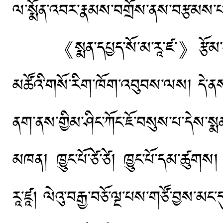
ལ་སྨོན་འབར་རྣམས་བགྲོས་ནས་བརྩམས་པའི
《སྨན་དཔྱད་སོ་མ་རཱ་ཛ་》རྩོམ་པ་པོའི་ས
མཚོའི་གསོ་རིག་ཁོག་འབུབས་ལས། དེ་ནས་མ
ནག་ནས་གྱིམ་ཤིང་ཀོང་ཇོ་བསུས་པ་དེས་སྨན
མཁན། ཁྱུང་པོ་ཙེ་ཙེ། ཁྱུང་པོ་དམ་ཚུགས།
རཱ་ཛཱ། ལེའུ་བརྒྱ་བཅོ་ལྔ་པས་གཙོ་བྱས་མང