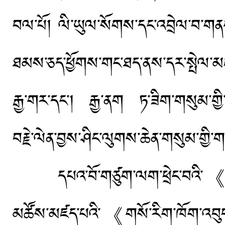
བལ་པོ། ལི་ཡུལ་སོགས་དང་འབྲེལ་བ་གན
ཐམས་ཅད་ཕྱོགས་གང་ཐད་ནས་དར་སྤེལ་མཛད་
རྒྱ་གར་དང་། རྒྱ་ནག ཏ་ཟིག་གསུམ་གྱི
བརྗེ་ལེན་བྱས་ཤིང་ལུགས་ཆེན་གསུམ་གྱ
དཔའ་བོ་གཙུག་ལག་ཕྲེང་བའི་《མཁས་པ
མཚོས་མཛད་པའི་《གསོ་རིག་ཁོག་འབུབས