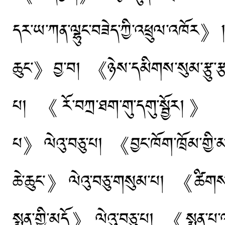
དར་ཡ་ཀན་ལྷུང་བཟེད་ཀྱི་འཕྲུལ་འཁོར》།
ཆུང་》བྱ་བ། 《ཉེས་དམིགས་སུམ་རྩུ་རྩ་
པ། 《རོ་བཀྲ་ཐག་གུ་དགུ་སྦྱོར།》 《ག
པ》ལེའུ་བཅུ་པ། 《བྱང་ཁོག་ཁྲོམ་གྱི་
ཆེ་ཆུང་》ལེའུ་བཅུ་གསུམ་པ། 《ཚིགས་ཀ
སྨན་གྱི་མདོ》ལེའུ་བཅུ་པ། 《སྨན་པ་