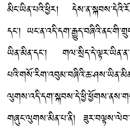
མིང་ཡིན་པའི་ཕྱིར། དེས་ན་སྐབས་དེའི་རོ་བ
དང་། ཡང་ན་འདི་དག་རྒྱུད་བཞིའི་ནང་གི་གྲུ
ཡིན་མིན་དང་། གལ་སྲིད་དེ་ལྟར་ཡིན་ན་དེ་
པའི་གསོ་རིག་འབུམ་བཞིའི་ཆ་ཤས་ཡིན་མི
ལུགས་འདི་དག་སྐབས་དེ་ཕྱི་ཕྱོགས་ནས་གསར
གཞུང་ལུགས་མིན་པ་ནི། ཟུར་བལྟས་ལེབ་མཐོང