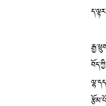
ད་ལྟར
རྒྱ་ཕ
བོད་ཀ
ལྷ་དད
རྩོམ་