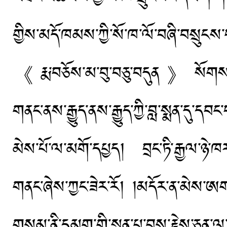
གྱིས་མདོ་ཁམས་ཀྱི་སོ་ཁ་ལོ་བཞི་བསྲུང
《རྨ་བཅོས་མ་བུ་བཅུ་བདུན》སོགས་རྒྱ
གནང་ནས་རྒྱུད་ནས་རྒྱུད་ཀྱི་བླ་སྨན་དུ་ད
མེས་པོ་ལ་མགོ་དཔྱད། བྲང་ཏི་རྒྱལ་ཉེ་
གནང་ཞེས་ཀྱང་ཟེར་རོ། །མདོར་ན་མེས་ཨག་
གསུམ་ནི་དམག་གི་སྨན་པ་བྱས་རྗེས་ཅན་ལ་ག