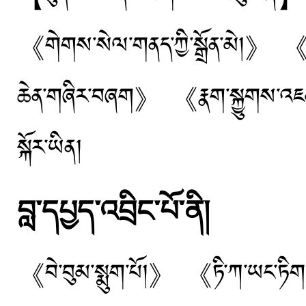
《གེགས་སེལ་གནད་ཀྱི་སྒྲོན་མེ།》 《
ཆེན་གཞིར་བཞག》 《རྣག་སྐྱུགས་འཇམ་འདྲེ
སྐོར་ཡིན།
བླ་དཔྱད་འབྲིང་པོ་ནི།
《བེ་བུམ་སྨུག་པོ།》 《ཏི་ཀ་ཡང་ཏ