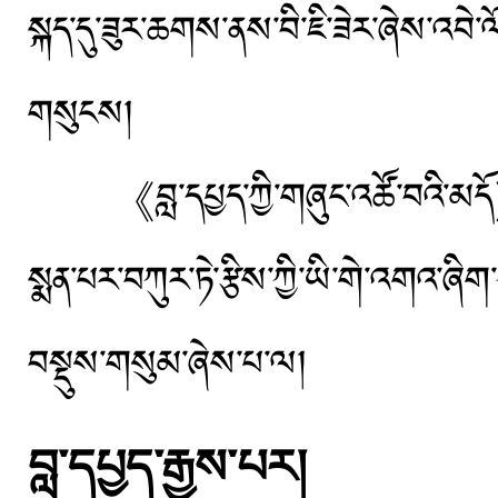
སྐད་དུ་ཟུར་ཆགས་ནས་བི་ཇི་ཟེར་ཞེས་འབེ་ལ
གསུངས།
《བླ་དཔྱད་ཀྱི་གཞུང་འཚོ་བའི་མདོ》ཞེ
སྨན་པར་བཀུར་ཏེ་རྩིས་ཀྱི་ཡི་གེ་འགའ་ཞ
བསྡུས་གསུམ་ཞེས་པ་ལ།
བླ་དཔྱད་རྒྱས་པར།