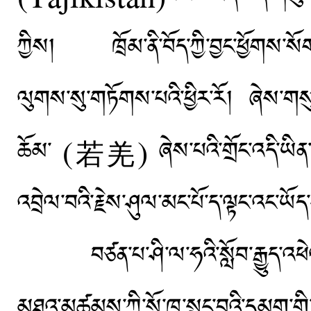
ཀྱིས། ཁྲོམ་ནི་བོད་ཀྱི་བྱང་ཕྱོགས་སོག་པ
ལུགས་སུ་གཏོགས་པའི་ཕྱིར་རོ། ཞེས་གསུངས
ཆོམ་ (若羌) ཞེས་པའི་གྲོང་འདི་ཡིན་ཞིང
འབྲེལ་བའི་རྗེས་ཤུལ་མང་པོ་ད་ལྟང་འང་ཡོ
བཙན་པ་ཤི་ལ་ཧའི་སློབ་རྒྱུད་འཕེལ་ཚུ
མཐའ་མཚམས་ཀྱི་སོ་ཁ་སྲུང་བའི་དམག་གི་