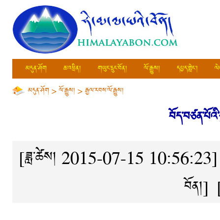
མདུན་ཤོག
ཆ་འཕྲིན།
གཡུང་དྲུང་བོན།
ལོ་རྒྱུས།
དཔྱད་གླེང་།
ལེ
མདུན་ཤོག
>
ལོ་རྒྱུས།
>
རྒྱལ་རབས་ལོ་རྒྱུས།
བོད་བཙན་པོའི་
[ཟླ་ཚེས། 2015-07-15 10:56:23]
བོན།
]