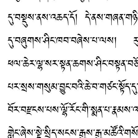
དུ་བསྡུས་ནས་འཆད་དོ། དེ་ནས་གཞན་གཉིས་ན
དུ་བཞུགས་ཤིང་ཁབ་བཞེས་པ་ལས། རུས་མ
ཕལ་ཆེར་ལྷ་སར་སྟན་ཆགས་ཤིང་བསྟན་བ
པར་སྲས་གསུམ་བྱུང་བའི་ཆེ་བ་གཙང་སྟོད་དུ
བོར་བརྫངས་པས་ལྷོ་རོང་གི་སྨན་པ་རྣམས་
གླེང་ཞེས་སྡེ་སྲིད་སངས་རྒྱས་རྒྱ་མཚོའ