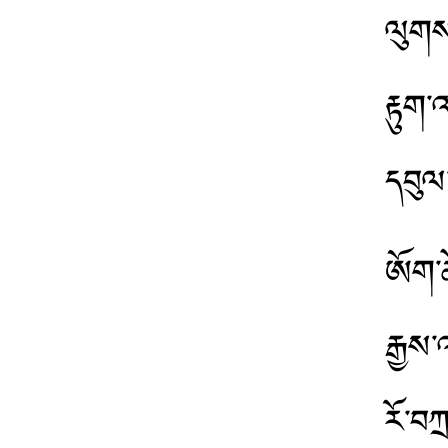
ལུགས
རྟུག་
དབུལ་
ཨོག་ཚ
རྒྱས་
རོ་བཀ