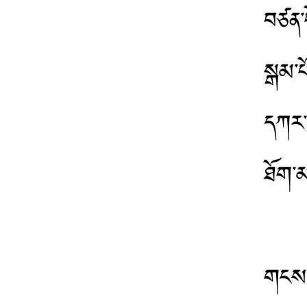
བཙན་པ
སྒམ་པ
དཀར་ན
ཐོག་མ
གངས་ལ