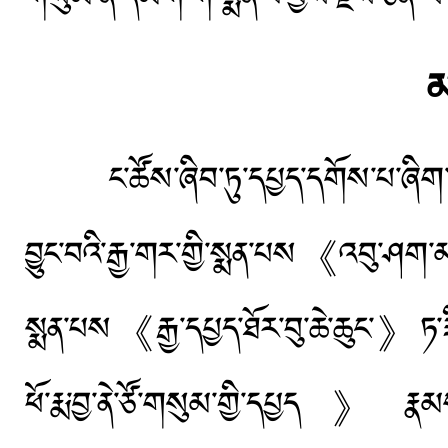
མ
ང་ཚོས་ཞིབ་ཏུ་དཔྱད་དགོས་པ་ཞིག་ནི།
བྱུང་བའི་རྒྱ་གར་གྱི་སྨན་པས《འབུ་ཤ
སྨན་པས《རྒྱ་དཔྱད་ཐོར་བུ་ཆེ་ཆུང་》
ཕོ་རྨ་བྱ་ནེ་ཙོ་གསུམ་གྱི་དཔྱད》རྣམ