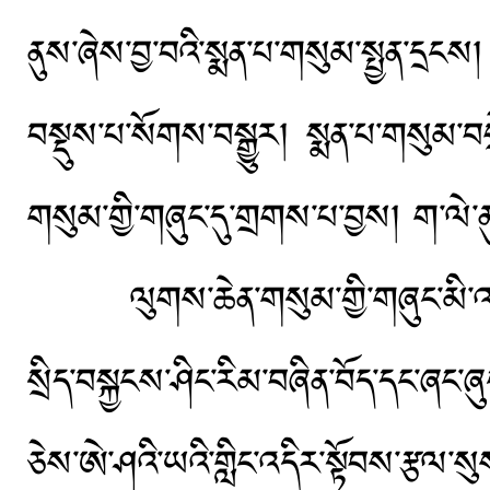
ནུས་ཞེས་བྱ་བའི་སྨན་པ་གསུམ་སྤྱན་དྲངས།
བསྡུས་པ་སོགས་བསྒྱུར། སྨན་པ་གསུམ་བག
གསུམ་གྱི་གཞུང་དུ་གྲགས་པ་བྱས། ག་ལེ་ནུས
ལུགས་ཆེན་གསུམ་གྱི་གཞུང་མི་འཇིགས
སྲིད་བསྐྱངས་ཤིང་རིམ་བཞིན་བོད་དང་ཞང་ཞ
ཅེས་ཨེ་ཤའི་ཡའི་གླིང་འདིར་སྟོབས་རྩལ་