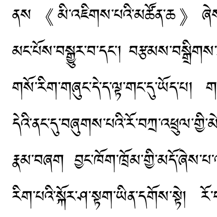
ནས《མི་འཇིགས་པའི་མཚོན་ཆ》ཞེས་བྱ་
མང་པོས་བསྒྱུར་བ་དང་། བརྩམས་བསྒྲིག
གསོ་རིག་གཞུང་དེ་ད་ལྟ་གང་དུ་ཡོད་པ། ག
དེའི་ནང་དུ་བཞུགས་པའི་རོ་བཀྲ་འཕྲུལ་གྱི་
རྣམ་བཞག བྱང་ཁོག་ཁྲོམ་གྱི་མདོ་ཞེས་
རིག་པའི་སྐོར་ཤ་སྟག་ཡིན་དགོས་སྟེ། རོ