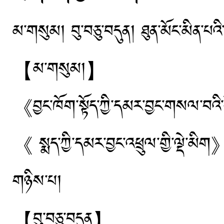
མ་གསུམ། བུ་བཅུ་བདུན། ཐུན་མོང་མིན་པའ
【མ་གསུམ།】
《བྱང་ཁོག་སྟོད་ཀྱི་དམར་བྱང་གསལ་བའི་ས
《 སྨད་ཀྱི་དམར་བྱང་འཕྲུལ་གྱི་ལྡེ་མ
གཉིས་པ།
【བུ་བཅུ་བདུན】