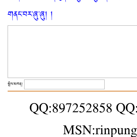
གནང་བར་ཞུ་ཞུ། །
སྤེལ་མཁན།
QQ:897252858 QQ
MSN:rinpung