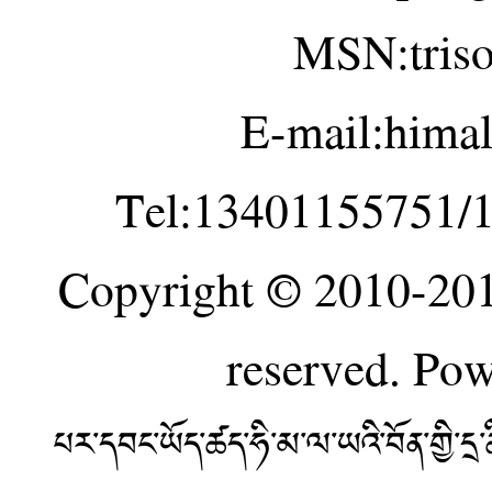
MSN:tris
E-mail:hima
Tel:13401155751/
Copyright © 2010-20
reserved. Po
པར་དབང་ཡོད་ཚད་ཧི་མ་ལ་ཡའི་བོན་གྱི་