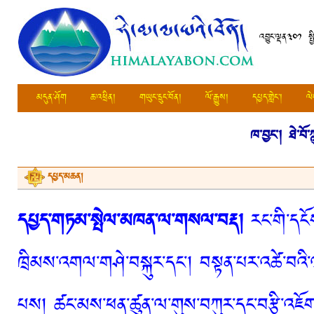
འབྱུང་ལྡན༣༠༡ སྤ
མདུན་ཤོག
ཆ་འཕྲིན།
གཡུང་དྲུང་བོན།
ལོ་རྒྱུས།
དཔྱད་གླེང་།
ལེ
ཁ་བྱང་།
ཐེ་བོ
དཔྱད་མཆན།
དཔྱད་གཏམ་སྤེལ་མཁན་ལ་གསལ་བརྡ།
རང་གི་དངོས
ཁྲིམས་འགལ་གཤེ་བསྐུར་དང་། བསྟན་པར་འཚེ་བའི་
པས། ཚང་མས་ཕན་ཚུན་ལ་གུས་བཀུར་དང་བརྩི་འཇོག་