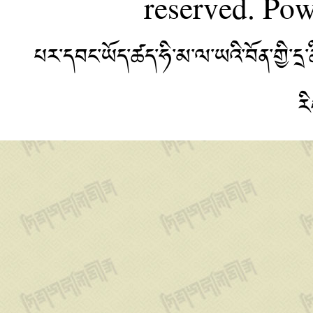
reserved. Po
པར་དབང་ཡོད་ཚད་ཧི་མ་ལ་ཡའི་བོན་གྱི་
ར