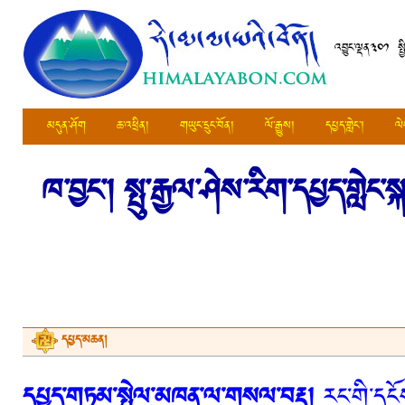
འབྱུང་ལྡན༣༠༡ སྤ
མདུན་ཤོག
ཆ་འཕྲིན།
གཡུང་དྲུང་བོན།
ལོ་རྒྱུས།
དཔྱད་གླེང་།
ལེ
ཁ་བྱང་།
སྤུ་རྒྱལ་ཤེས་རིག་དཔྱད་གླ
དཔྱད་མཆན།
དཔྱད་གཏམ་སྤེལ་མཁན་ལ་གསལ་བརྡ།
རང་གི་དངོས