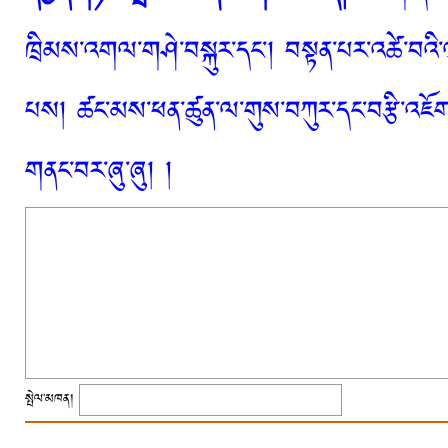
ཁྲིམས་འགལ་གཤེ་བསྐུར་དང་། བསྟན་པར་འཚེ་བའི་
པས། ཚང་མས་ཕན་ཚུན་ལ་གུས་བཀུར་དང་བརྩི་འཇོག་
གནང་བར་ཞུ་ཞུ། །
སྤེལ་མཁན།