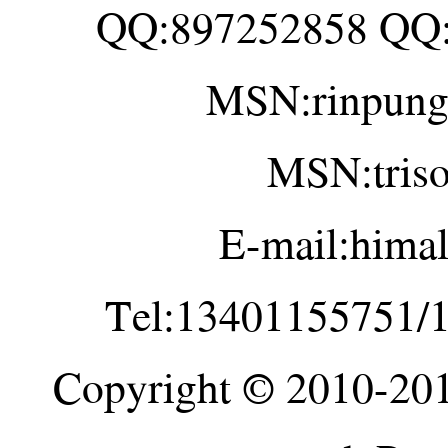
QQ:897252858 QQ
MSN:rinpung
MSN:tris
E-mail:hima
Tel:13401155751/
Copyright © 2010-20