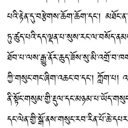
པའི་རྟེན་དུ་བརྩེགས་ཆོག་ཆོག་དང་། མཐོང་ན་
ཏུ་ཚུད་པའི་དད་ལྡན་པ་སུས་རང་ལ་བསོད་ནམ
ཐོབ་པ་ལས་རྒྱུ་ནོར་ཆུད་ཟོས་སུ་མི་འགྲོ་བ
ཀྱི་གསུང་གང་ཞིག་འཆང་བ་དང་། ཀློག་པ། འབ
ནི་སྟོང་གསུམ་གྱི་རྡུལ་དང་མཉམ་པ་ཡོད་
དང་ལེན་གྱི་སྒོ་ནས་གསུང་རབ་རིན་པོ་ཆེ་དཔར