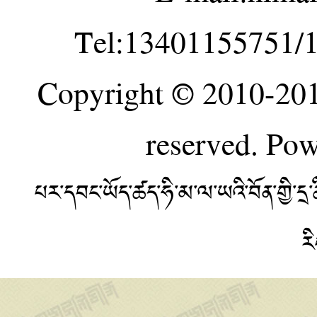
Tel:13401155751/
Copyright © 2010-20
reserved. Po
པར་དབང་ཡོད་ཚད་ཧི་མ་ལ་ཡའི་བོན་གྱི་
ར