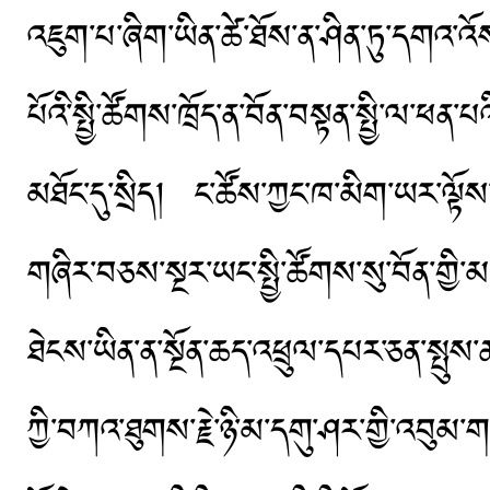
འཇུག་པ་ཞིག་ཡིན་ཚེ་ཐོས་ན་ཤིན་ཏུ་དགའ་འོ
པོའི་སྤྱི་ཚོགས་ཁྲོད་ན་བོན་བསྟན་སྤྱི་ལ་ཕན
མཐོང་དུ་སྲིད། ང་ཚོས་ཀྱང་ཁ་མིག་ཡར་ལྟོས་བ
གཞིར་བཅས་སྔར་ཡང་སྤྱི་ཚོགས་སུ་བོན་གྱ
ཐེངས་ཡིན་ན་སྔོན་ཆད་འཕྲུལ་དཔར་ཅན་སྤུས་
ཀྱི་བཀའ་ཐུགས་རྗེ་ཉི་མ་དགུ་ཤར་གྱི་འབུ