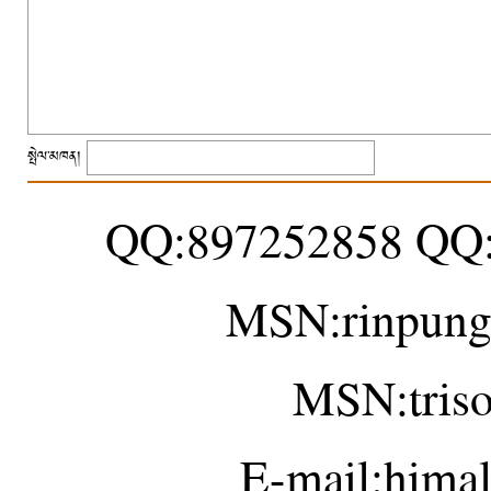
སྤེལ་མཁན།
QQ:897252858 QQ
MSN:rinpung
MSN:tris
E-mail:hima