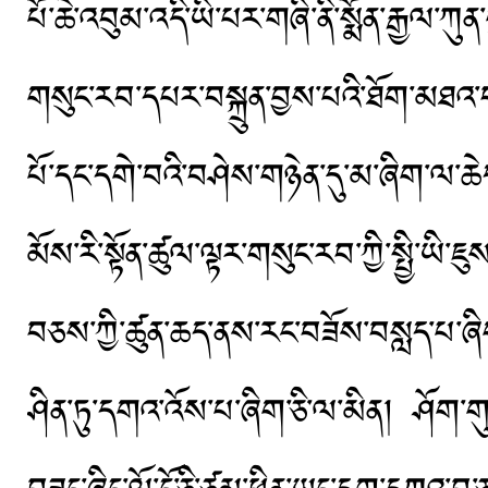
པོ་ཆེ་འབུམ་འདི་ཡི་པར་གཞི་ནི་སྨོན་རྒྱལ་ཀུན
གསུང་རབ་དཔར་བསྐྲུན་བྱས་པའི་ཐོག་མཐའ་བར
པོ་དང་དགེ་བའི་བཤེས་གཉེན་དུ་མ་ཞིག་ལ་ཆ
མོས་རི་སྟོན་ཚུལ་ལྟར་གསུང་རབ་ཀྱི་སྤྱི་
བཅས་ཀྱི་ཚུན་ཆད་ནས་རང་བཟོས་བསླད་པ་ཞིག
ཤིན་ཏུ་དགའ་འོས་པ་ཞིག་ཅི་ལ་མིན། ཤོག་གུ