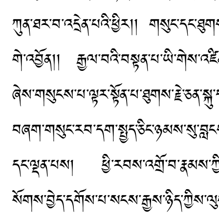
ཀུན་ཐར་བ་འདྲེན་པའི་ཕྱིར།། གསུང་དང་ཐུགས་ཀ
གེ་འབྱོན།། རྒྱལ་བའི་བསྟན་པ་ཡི་གེས་འཛི
ཞེས་གསུངས་པ་ལྟར་སྟོན་པ་ཐུགས་རྗེ་ཅན་སྐ
བཞག་གསུང་རབ་དག་སྤྱད་ཅིང་ཉམས་སུ་བླང
དང་ལྡན་པས། ཕྱི་རབས་འགྲོ་བ་རྣམས་ཀྱིས་
སོགས་བྱེད་དགོས་པ་སངས་རྒྱས་ཉིད་ཀྱིས་ལུ