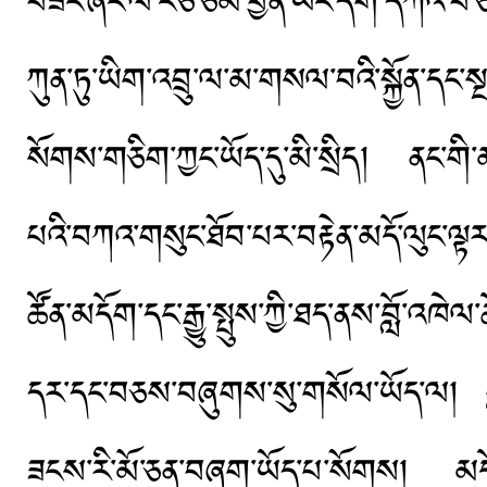
བཟང་ཞིང་ལོ་ངོ་ཅི་ཙམ་ཕྱིན་ཡང་དག་དཀའ་བ་
ཀུན་ཏུ་ཡིག་འབྲུ་ལ་མ་གསལ་བའི་སྐྱོན་དང
སོགས་གཅིག་ཀྱང་ཡོད་དུ་མི་སྲིད། ནང་ག
པའི་བཀའ་གསུང་ཐོབ་པར་བརྟེན་མདོ་ལུང་ལྟར
ཚོན་མདོག་དང་རྒྱུ་སྤུས་ཀྱི་ཐད་ནས་བློ་
དར་དང་བཅས་བཞུགས་སུ་གསོལ་ཡོད་ལ། གླེག
ཟངས་རི་མོ་ཅན་བཞག་ཡོད་པ་སོགས། མདོར་