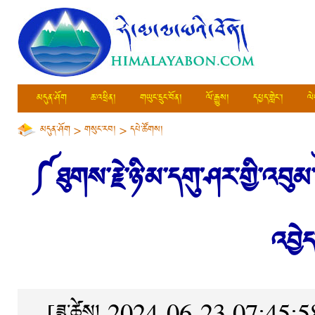
མདུན་ཤོག
ཆ་འཕྲིན།
གཡུང་དྲུང་བོན།
ལོ་རྒྱུས།
དཔྱད་གླེང་།
ལེ
མདུན་ཤོག
>
གསུང་རབ།
>
དཔེ་ཚོགས།
༼ཐུགས་རྗེ་ཉི་མ་དགུ་ཤར་གྱི་འབུ
འབྱེད
[ཟླ་ཚེས། 2024-06-23 07:45:5