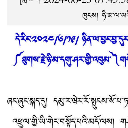
ཁུངས།
ཧི་མ་ལ་ཡའ
དེ་རིང་༢༠༢༤/༦/༡༩/ ཉིན་ལ་བྱང་བྱ་དུ
༼ཐུགས་རྗེ་ཉི་མ་དགུ་ཤར་གྱི་འབུམ་༽གསེ
ཞང་ཞུང་སྐད་དུ། དམུ་ར་ཝེར་རོ་སྤུངས་སོ་
འཕྲུལ་གྱི་ཡི་གེར་བསྟོད་པའི་མདོ་ལས། གཤ