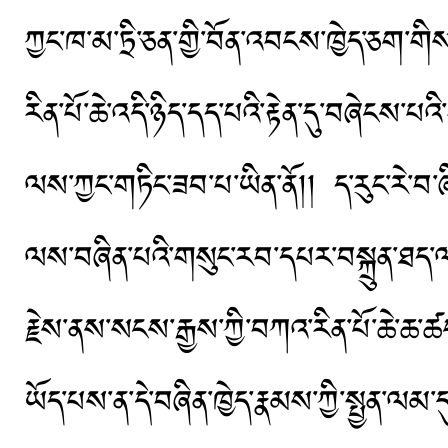
ཀྱང་ཁ་མ་ཏྲི་ཅན་གྱི་བོན་འབངས་ཁྱེད་ཅག་ག
རིན་པོ་ཆེ་འདི་ཉིད་དད་པའི་རྟེན་དུ་བཞེང
ལས་ཀྱང་གཏིང་ཟབ་པ་ཡིན་ནོ།། ད་རུང་རེ་
ལས་བཞིན་པའི་གསུང་རབ་དཔར་བསྐྲུན་ཐད་ལ་
རྗེས་ནས་སངས་རྒྱས་ཀྱི་བཀའ་རིན་པོ་ཆེ་ཆ་ཚང་འ
ཡོད་པས་ན་དེ་བཞིན་ཁྱེད་རྣམས་ཀྱི་སྤྱན་ལམ་