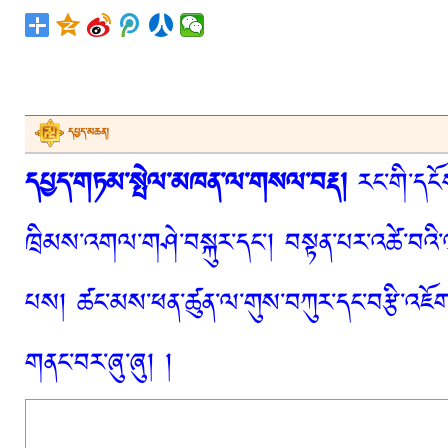
དཔྱད་མཆན།
དཔྱད་གཏམ་སྤེལ་མཁན་ལ་གསལ་བརྡ།
རང་གི་དངོས
ཁྲིམས་འགལ་གཤེ་བསྐུར་དང་། བསྟན་པར་འཚེ་བའི་
པས། ཚང་མས་ཕན་ཚུན་ལ་གུས་བཀུར་དང་བརྩི་འཇོག་
གནང་བར་ཞུ་ཞུ། །