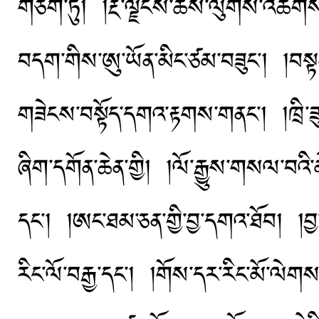
གཅིག་ཏུ། །རྔ་ལྗོངས་ཆོས་ལུགས་འཚོགས་ག
བདག་གིས་ཨུ་ཡོན་མིང་ཙམ་བཟུང་། །བསྟ
གཟེངས་བསྟོད་དགའ་རྟགས་གནང་། །ཁྲི་ཟ
ཞིག་དགོན་ཆེན་གྱི། །ལོ་རྒྱུས་གསལ་བའ
དང་། །ཨང་ཐམ་ཅན་གྱི་བྱ་དགའ་ཐོབ། །བྱ
རིང་ལོ་བརྒྱ་དང་། །གོས་དར་རིང་མོ་ལེགས