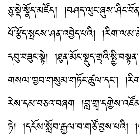
ཅུ་སྡེ་སྣོད་མཛོད། །བཤད་ལུང་ཞུས་ཤིང་བ
པོ་རྩོད་སྤངས་ཤན་འབྱེད་པའི། །རིག་ལམ
དབུ་བཟུང་སྟེ། །ཐུན་མོང་སྡུད་གྲྭའི་སྤྱི
གསལ་ཁྱབ་གསུམ་གཏོང་ཚུལ་དང་། །རིག
རེས་དམ་བཅའ་བཞག །བླ་གྲྭ་དགྱེས་འཛོམས་
ཏེ། །དངོས་སློབ་རྒྱལ་བ་གཙོ་བྱས་པའི། །