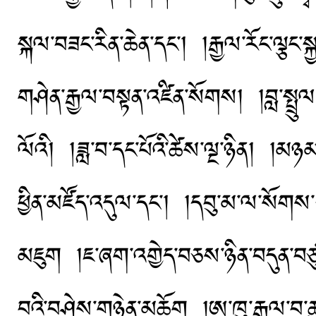
སྐལ་བཟང་རིན་ཆེན་དང་། །རྒྱལ་རོང་ལྕང་སྐྱ་ས
གཤེན་རྒྱལ་བསྟན་འཛིན་སོགས། །བླ་སྤྲུལ་
ལོའི། །ཟླ་བ་དང་པོའི་ཚེས་ལྔ་ཉིན། །མ
ཕྱིན་མཛོད་འདུལ་དང་། །དབུ་མ་ལ་སོགས་ར
མཇུག །ཇ་ཞག་འགྱེད་བཅས་ཉིན་བདུན་བཙུག
བའི་བཤེས་གཉེན་མཆོག །ཨ་ཁུ་རྒྱལ་བ