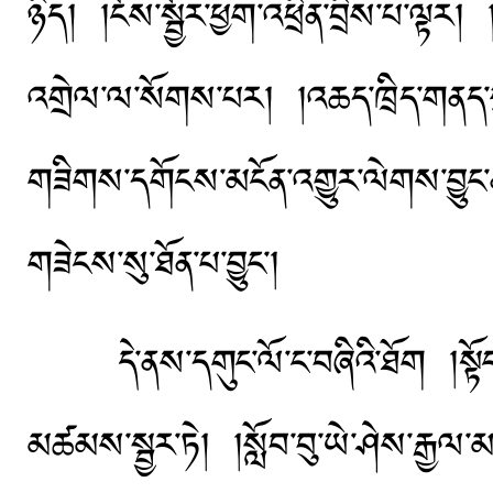
ཉིད། །ངོས་སྦྱོར་ཕྱག་འཕྲིན་བྲིས་པ་ལ
འགྲེལ་ལ་སོགས་པར། །འཆད་ཁྲིད་གནད་དུ་ཐི
གཟིགས་དགོངས་མངོན་འགྱུར་ལེགས་བྱུང་ན
གཟེངས་སུ་ཐོན་པ་བྱུང་།
དེ་ནས་དགུང་ལོ་ང་བཞིའི་ཐོག །སྟོང་
མཚམས་སྦྱར་ཏེ། །སློབ་བུ་ཡེ་ཤེས་རྒྱལ་མཚ