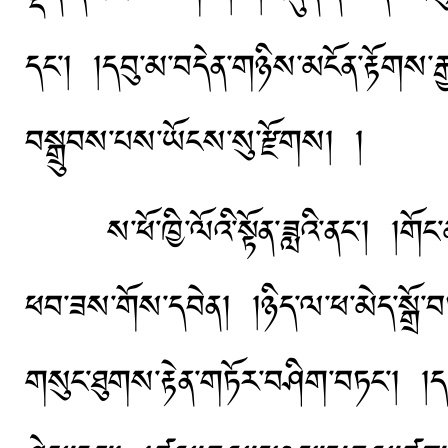
དང་། །དབུ་མ་བདེན་གཉིས་མངོན་རྟོགས་རྒ
བསྒྲུབས་པས་ཡོངས་སུ་རྫོགས། །
ས་ཕོ་ཁྱི་ལོའི་སྟོན་ཟླའི་ནང་། །གོང
ཕབ་ཟས་གོས་དབེན། །ཉིད་ལ་ཕ་མེད་སྒྲོ་བ
གསུང་ཐུགས་རྟེན་གཏོར་བཤིག་བཏང་། །དག