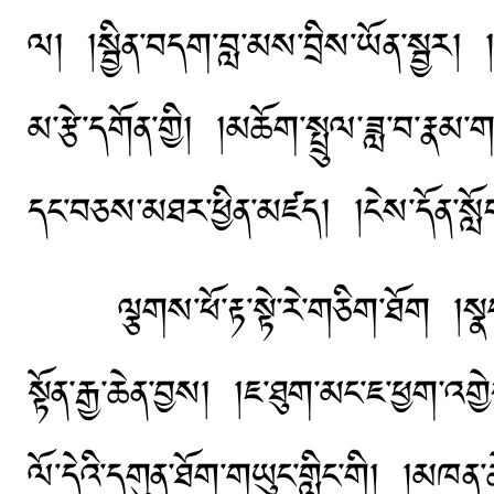
ལ། །སྦྱིན་བདག་བླ་མས་བྲིས་ཡོན་སྦྱར། །
མ་རྩེ་དགོན་གྱི། །མཆོག་སྤྲུལ་ཟླ་བ་རྣམ
དང་བཅས་མཐར་ཕྱིན་མཛད། །ངེས་དོན་སློབ་བ
ལྕགས་ཕོ་རྟ་སྟེ་རེ་གཅིག་ཐོག །སྣང་ད
སྟོན་རྒྱ་ཆེན་བྱས། །ཇ་ཐུག་མང་ཇ་ཕྱག
ལོ་དེའི་དགུན་ཐོག་གཡུང་གླིང་གི། །མཁན