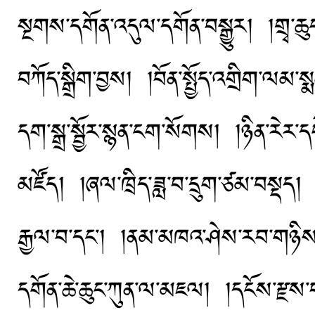
སྔགས་དགོན་འདུལ་དགོན་བསྒྱུར། །གྲྭ་ཆུ
བཀོད་སྒྲིག་བྱས། །བོན་སྤྱོད་འགྲིག་ལམ་ས
དག་སྒྲ་སྦྱོར་སྙན་ངག་སོགས། །ཉིན་རེར་དཔེ
མཛོད། །ཞལ་ཁྲིད་ཟླ་བ་དྲུག་ཙམ་བསྡད། །ད
རྒྱལ་བ་དང་། །ནམ་མཁའ་ཤེས་རབ་གཉིས་དང་
དགོན་ཆེ་ཆུང་ཀུན་ལ་མཇལ། །དངོས་རྫས་བ