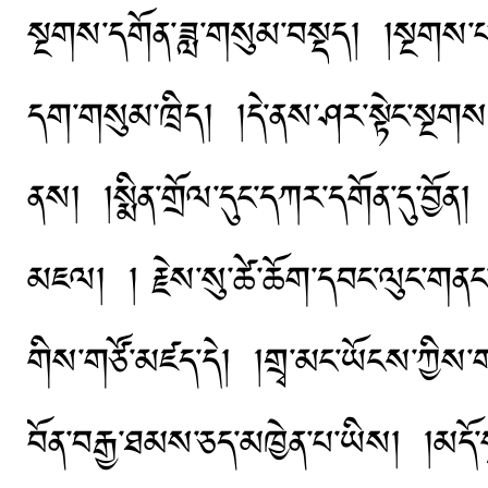
སྔགས་དགོན་ཟླ་གསུམ་བསྡད། །སྔགས་པ་ར
དག་གསུམ་ཁྲིད། །དེ་ནས་ཤར་སྟེང་སྔགས
ནས། །སྨིན་གྲོལ་དུང་དཀར་དགོན་དུ་བྱོན། 
མཇལ། ། རྗེས་སུ་ཚེ་ཆོག་དབང་ལུང་གནང་། 
གིས་གཙོ་མཛད་དེ། །གྲྭ་མང་ཡོངས་ཀྱི
བོན་བརྒྱ་ཐམས་ཅད་མཁྱེན་པ་ཡིས། །མདོ་