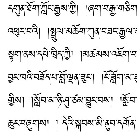
དགུན་ཐོག་ཀློང་རྒྱས་ཀྱི། །ཞག་བརྒྱ
འཕུར་བའི། །སྤྲུལ་མཆོག་ཀུན་བཟང་རྒྱལ་
སྟག་ནས་དཔེ་ཁྲིད་ཀྱི། །མཚམས་འཇོག་བསྙ
བྱང་ཁའི་བཟོད་པ་བློ་ལྡན་ཟུང་། །ངོ་ཟློག་
གྱིས། །སློབ་མ་ཉི་ཤུ་ཙམ་བྱུང་བས། །སློབ་
ཆུང་བཞུགས། ། དེའི་སྐབས་མི་ནུབ་དགོན་