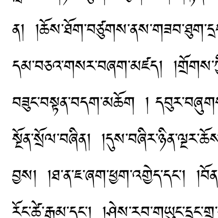
ན། །ཆོས་ཐོག་བཙུགས་ནས་གཟབ་ཐུག་དྲངས།
དམ་བཅའ་གསར་བཞག་མཛད། །གྲོགས་ཀྱིས
བཟུང་བསྟན་བདག་མཆོག ། དབུར་བཞུགས་
སྔོན་སྲོལ་བཞིན། །དུས་བཞིར་ཉིན་ལྔར
བྱས། །ཐ་ན་ཇ་ཞག་ཕྱག་འགྱེད་དང་། །བོན
རོང་ཚེ་རྒྱམ་དང་། །ཤེས་རབ་གཡུང་དྲུང་གྲ