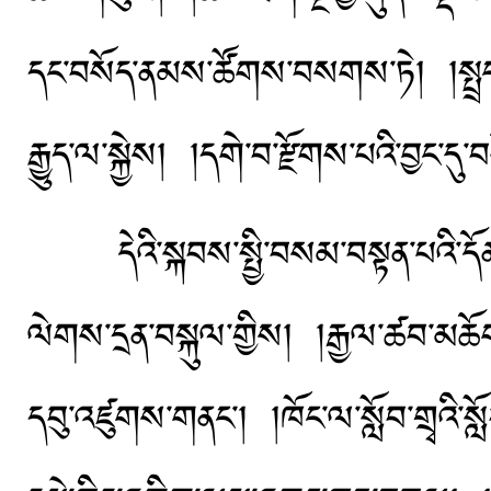
དང་བསོད་ནམས་ཚོགས་བསགས་ཏེ། །སྤྲ
རྒྱུད་ལ་སྐྱེས། །དགེ་བ་རྫོགས་པའི་བྱང་དུ་
དེའི་སྐབས་སྤྱི་བསམ་བསྟན་པའི་དོན།
ལེགས་དྲན་བསྐུལ་གྱིས། །རྒྱལ་ཚབ་མཆོ
དབུ་འཛུགས་གནང་། །ཁོང་ལ་སློབ་གྲྭའི་སླ