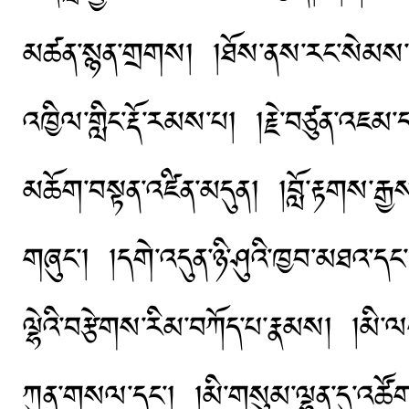
མཚན་སྙན་གྲགས། །ཐོས་ནས་རང་སེམས་བསྐུལ
འཁྱིལ་གླིང་རྡོ་རམས་པ། །རྗེ་བཙུན་
མཆོག་བསྟན་འཛིན་མདུན། །བློ་རྟགས་རྒྱ
གཞུང་། །དགེ་འདུན་ཉི་ཤུའི་ཁྱབ་མཐའ་ད
ལྷེའི་བརྩེགས་རིམ་བཀོད་པ་རྣམས། །མི་
ཀུན་གསལ་དང་། །མི་གསུམ་ལྷན་དུ་འཚོགས