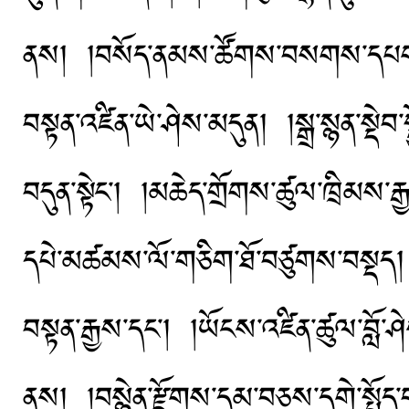
ནས། །བསོད་ནམས་ཚོགས་བསགས་དཔག་མེད
བསྟན་འཛིན་ཡེ་ཤེས་མདུན། །སྒྲ་སྙན་སྡེབ་
བདུན་སྟེང་། །མཆེད་གྲོགས་ཚུལ་ཁྲིམས་
དཔེ་མཚམས་ལོ་གཅིག་ཐོ་བཙུགས་བསྡད། །དགོ
བསྟན་རྒྱས་དང་། །ཡོངས་འཛིན་ཚུལ་བློ་ཤ
ནས། །བསྙེན་རྫོགས་དམ་བཅས་དགེ་སྤྱོད་བར