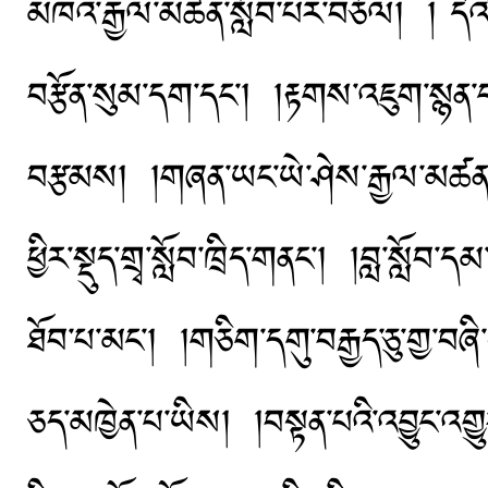
མཁའ་རྒྱལ་མཚན་སློབ་པར་བཅོལ། ། དེའི
བརྩོན་སུམ་དག་དང་། །རྟགས་འཇུག་སྙན་ངག
བརྩམས། །གཞན་ཡང་ཡེ་ཤེས་རྒྱལ་མཚན་ད
ཕྱིར་སྡུད་གྲྭ་སློབ་ཁྲིད་གནང་། །བླ་སླ
ཐོབ་པ་མང་། །གཅིག་དགུ་བརྒྱད་ཅུ་གྱ་བཞི་
ཅད་མཁྱེན་པ་ཡིས། །བསྟན་པའི་འབྱུང་འག