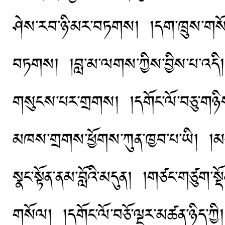
ཤེས་རབ་ཉི་མར་བཏགས། །དག་ཁྲུས་གསོལ་ན
བཏགས། །བླ་མ་ལགས་ཀྱིས་བྱིས་པ་འདི། །
གསུངས་པར་གྲགས། །དགོང་ལོ་བཅུ་གཉིས་
མཁས་གྲགས་ཕྱོགས་ཀུན་ཁྱབ་པ་ཡི། །མདུ
སྣང་སྟོན་ནམ་བློའི་མདུན། །གཙང་གཙུག་
གསོལ། །དགོང་ལོ་བཅོ་ལྔར་མཚན་ཉིད་ཀྱི། །