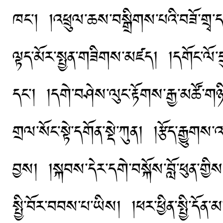
ཁང་། །འཕྲུལ་ཆས་བསྒྲིགས་པའི་བཟོ་གྲྭ་
ལྟད་མོར་སྤྱན་གཟིགས་མཛད། །དགོང་ལོ་དྲ
དང་། །དགེ་བཤེས་ལུང་རྟོགས་རྒྱ་མཚོ་
གྲལ་སོང་སྟེ་དགོན་སྡེ་ཀུན། །རྩོད་རྒྱུགས
བྱས། །སྐབས་དེར་དགེ་བསྐོས་བློ་ཕུན་
སྤྱི་བོར་བབས་པ་ཡིས། །ཕར་ཕྱིན་སྤྱི་ད