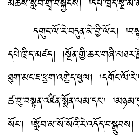
མཚོས་སློབ་གྲྭ་བསྐྱངས། །དཔེ་ཁྲིད་སྔ་མ
དགུང་ལོ་རེ་བདུན་མེ་བྱི་ལོར། །བསྟན་
དཔེ་ཁྲིད་མཛད། །སྔོན་གྱི་ཆར་གཞི་མཐར
ཐུག་མང་ཇ་ཕྱག་འགྱེད་ཕུལ། །དགོང་ལོ་རེ་བ
ཚ་བུ་བསྟན་འཛིན་སྨོན་ལམ་དང་། །མཉམ་དུ
སོང་། །སློབ་མ་སོ་སོའི་རེ་འདོད་བསྒྲུ