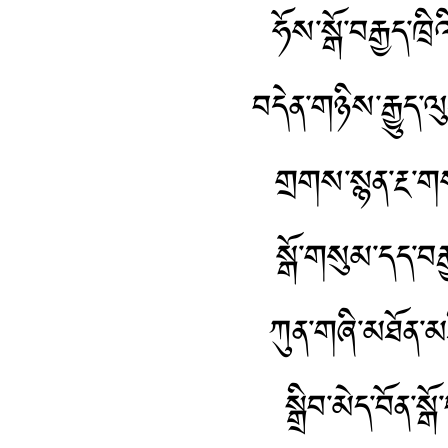
ཧོས་སྒོ་བརྒྱད་ཁ
བདེན་གཉིས་རྒྱུད་
གྲགས་སྙན་རྔ་གས
སྒོ་གསུམ་དད་བརྒ
ཀུན་གཞི་མཐོན་མཐ
སྒྲིབ་མེད་བོན་ས