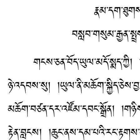
རྣམ་དག་ཐུགས
བསླབ་གསུམ་རྒྱན་ས
གངས་ཅན་བོད་ཡུལ་མདོ་སྨད་ཀྱི། །རྔ་གཡ
ཉེ་འདབས་སུ། །ཡུལ་ནི་མཆོག་སྐྱིད་ཅེས
མཆོག་བཙན་དར་འཛོམ་དབང་སྒྲོན། །གཉིས་
རྟེན་བླངས། །ཆུང་ནས་དམ་པའི་རང་རྟགས