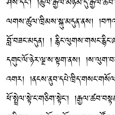
ཤེས་དང་། །ཚུལ་རྒྱལ་མཉམ་དུ་རྒྱལ་ཚབ
ལགས་ཚུལ་ཁྲིམས་སྐུ་མདུན་ནས། །བཀའ་བརྟ
བློ་བཟང་མདུན། ། རྙིང་ལུགས་གསང་རྙིང་ཞ
དགུང་ལོ་ཉེར་ལྔ་ས་སྟག་ནས། །ས་ལུག་བར
འགར། །ནངས་ནུབ་དཔེ་ཁྲིད་གསང་གསོལ་
ཕོ་སྤྲེལ་སྟེ་ང་གཅིག་སྟེང་། །རྒྱལ་ཚབ