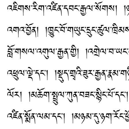
འཇིགས་རིག་འཛིན་དབང་རྒྱལ་སོགས། །ཉག་ར
འགའ་བྱོན། །ཁྱུང་བོ་གཡུང་དྲུང་ཚུལ་ཁྲི
བློ་གསལ་འགུལ་རྒྱན་གྱི། །འགྲེལ་བ་ཡང
འཕྲུལ་ལྡེ་དང་། །སྡུད་གྲྭའི་ཟུར་རྒྱན་ར
ལོར། །མཆོག་སྤྲུལ་ཀུན་བཟང་སྙིང་པོ་དང་
འཛིན་སྨོན་ལམ་དང་། །མཉམ་དུ་ཉག་རོང་ཕ