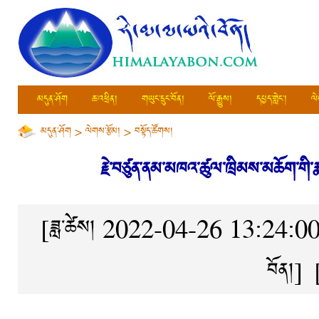
མདུན་ཤོག
ཆ་འཕྲིན།
གཡུང་དྲུང་བོན།
ལོ་རྒྱུས།
དཔྱད་གླེང་།
ལེ
མདུན་ཤོག
>
ལེགས་རྩོམ།
>
བསྟོད་ཚོགས།
རྗེ་བཙུན་ནམ་མཁའ་ཚུལ་ཁྲིམས་མཆོག་གི་རྣ
[ཟླ་ཚེས། 2022-04-26 13:24:0
བོན།
]