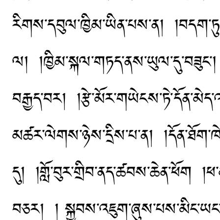
རིགས་དབུལ་ཁྱིམ་ཡིན་པས་ན། །བདག་ཏུ་
ལ། །ཁྱིམ་སྐལ་གཏད་ནས་ཡུལ་དུ་བཟུང་། །སྤ
བརྒྱད་བར། །རྩེ་མོར་གཡེངས་ཏེ་དོན་མེ
མཚར་ལེགས་ཉེས་དྲིས་པ་ན། །དོན་ཐོག་ཁེལ
དུ། །གློ་བུར་གྲིབ་ནད་ཚབས་ཆེན་ཕོག །ཕ་མ་
བཅར། ། སྐྱབས་འཇུག་ཞུས་པས་མིང་ཡང་