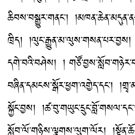
ཆིབས་བསྒྱུར་གནང་། །མཁན་ཆེན་མདུན་ནས་
ཁྲིད། །ལུང་རྒྱུན་མ་ལུས་གསན་པར་བྱས། །
དགེ་བའི་བཤེས། ། གཙོ་བྱས་སློབ་གཉེར་
བཞིན་དམངས་སྒོར་ཕྱག་འགྱེད་དང་། །གྲྭ་མ
སྐྱོང་བྱས། །ཚ་བུ་གཡུང་དྲུང་བློ་གསལ་ད
སློབ་ལོ་གཉིས་ལྕགས་ལུག་ལོར། །སྟོན་ཆོ