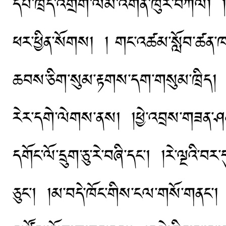
དཔེ་ཁྲིད་འགྲིག་ལམ་འགན་ཁུར་བཀལ། །རང་
ཕར་ཕྱིན་སོགས། ། གང་འཚམ་སློབ་ཚན་ཁ
ཆབས་ཅིག་སུམ་རྟགས་དག་གསུམ་ཁྲིད། །སློ
རེར་དགེ་ལེགས་ནས། །ཕྱེ་འབྲས་གཟན་ཤམ་ཆ
དགོང་ལོ་དྲུག་ཅུ་རེ་བཞི་དང་། །རེ་ལྔའི་བར
ཅུང་། །མ་བདེ་ཁོང་གིས་ངལ་གསོ་གནང་། །ས