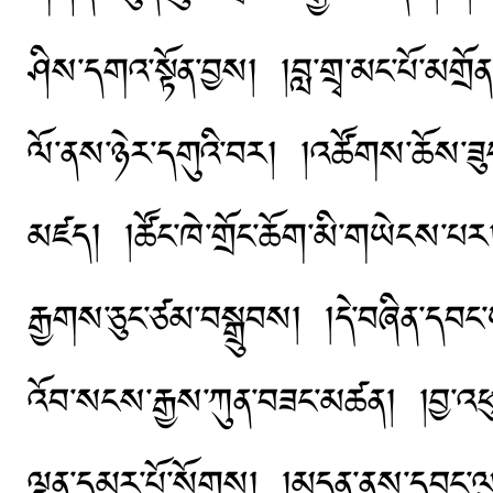
ཤིས་དགའ་སྟོན་བྱས། །བླ་གྲྭ་མང་པོ་མགྲོན
ལོ་ནས་ཉེར་དགུའི་བར། །འཚོགས་ཆོས་ཟུང་འབ
མཛད། །ཚོང་ཁེ་གྲོང་ཆོག་མི་གཡེངས་པར། 
རྒྱགས་ཅུང་ཙམ་བསྒྲུབས། །དེ་བཞིན་དབང་ཡང
འོབ་སངས་རྒྱས་ཀུན་བཟང་མཚན། །བྱ་འཕ
ལྡན་དམར་པོ་སོགས། །མདུན་ནས་དབང་ལུ