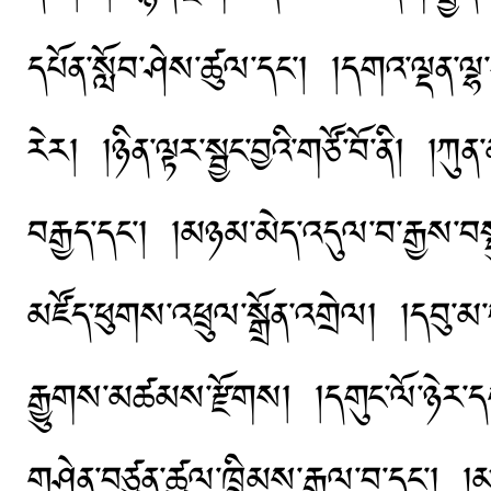
དཔོན་སློབ་ཤེས་ཚུལ་དང་། །དགའ་ལྡན་ལྷ
རེར། །ཉིན་ལྟར་སྦྱང་བྱའི་གཙོ་བོ་ནི། །ཀུན
བརྒྱད་དང་། །མཉམ་མེད་འདུལ་བ་རྒྱས་བསྡ
མཛོད་ཕུགས་འཕྲུལ་སྒྲོན་འགྲེལ། །དབུ་
རྒྱུགས་མཚམས་རྫོགས། །དགུང་ལོ་ཉེར་དགུ
གཤེན་བཙུན་ཚུལ་ཁྲིམས་རྒྱལ་བ་དང་།