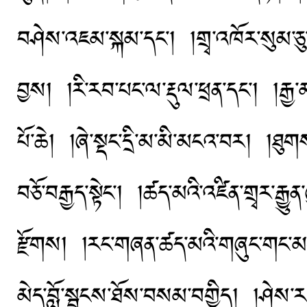
བཤེས་འཇམ་སྐམ་དང་། །གྲྭ་འཁོར་སུམ་ཅུ་
བྱས། །རི་རབ་པང་ལ་རྡུལ་ཕྲན་དང་། །རྒྱ
པོ་ཆེ། །ཞེ་སྡང་དྲི་མ་མི་མངའ་བར། །ཐུ
བཅོ་བརྒྱད་སྟེང་། །ཚད་མའི་འཛིན་གྲྭར་རྒྱུ
རྫོགས། །རང་གཞན་ཚད་མའི་གཞུང་གང་མང་།
མེད་བློ་སྦྱངས་ཐོས་བསམ་བགྱིད། །ཤེས་