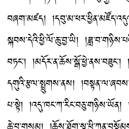
བཞག་མཛད། །དབུ་མ་ཕར་ཕྱིན་མཛོད་འདུ
སྐབས་དེའི་ཕྱི་ལོ་ཆུ་བྱ་ཡི། །ཟླ་བ་གཉིས
བཏང་། །མདོར་ན་ཆོས་སྒོ་ཕྱེ་ནས་བཟུང་
དགུའི་རྩལ་སྤྲུགས་ནས། །བསྟན་ལ་ཞབས
པ་སྟེ། །འདུ་ཁང་ཀ་རིང་བཅུ་གཉིས་ཡོན། །
ཆེ་བ་གསུམ། །ཆོས་ཐོག་སྔ་ཕྱི་ཀུན་བསྡོ