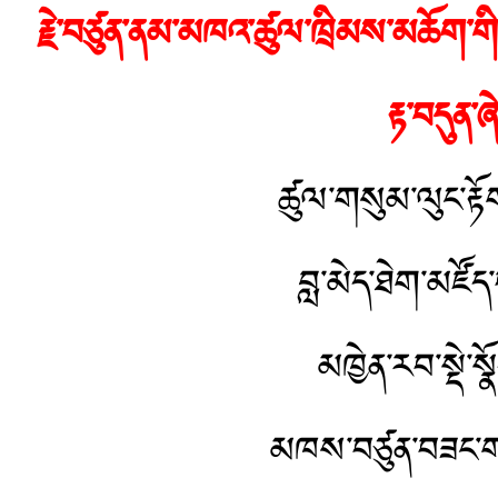
རྗེ་བཙུན་ནམ་མཁའ་ཚུལ་ཁྲིམས་མཆོག་གི་
རྟ་བདུན་
ཚུལ་གསུམ་ལུང་རྟ
བླ་མེད་ཐེག་མཛོད
མཁྱེན་རབ་སྡེ་སྣ
མཁས་བཙུན་བཟང་གས