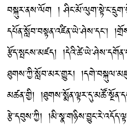
བསྐུར་ནས་ལོག ། ཤིང་མོ་ལུག་སྟེ་ང་དྲུག
དཔོན་སློབ་བསྟན་འཛིན་ཡེ་ཤེས་དང་། །གྲོས
རྩོད་སྤངས་མཛད། །དེའི་ཚེ་ཡེ་ཤེས་དགོན་
ཐུགས་ཀྱི་སློབ་མར་གྱུར། །དགེ་བསྐུལ་མཇ
མཚན་གྱི། །ཐུགས་སྨོན་ལྟར་དུ་མཚོ་སྔོན་ད
རྩེ་དབུས་ཀྱི། །མི་སྣ་གཉིས་བྱུང་རེ་འདོད་ལ