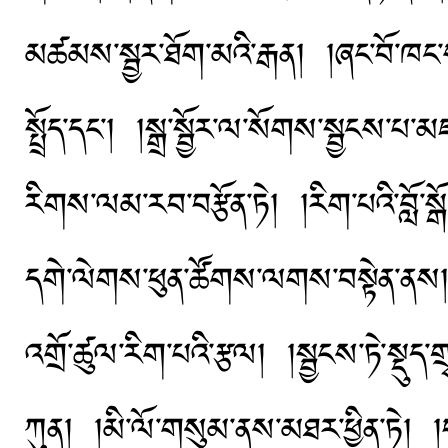
མཚམས་སྦྱར་ཐོག་མའི་རྒན། །ཞང་བོ་ཁང་ས
སྤྲོད་དང་། །སྒྲ་སྦྱོར་ལ་སོགས་སྦྱངས་པ་
རིགས་ལམ་རབ་བརྩོན་ཏེ། །རིག་པའི་བློ་ས
དགེ་ལེགས་ཕུན་ཚོགས་ལགས་བསྟེན་ནས། །
འགྲོ་ཚུལ་རིག་པའི་རྩལ། །སྦྱངས་ཏེ་སྡུད་ག
ཀུན། །མི་ལོ་གསུམ་ནས་མཐར་ཕྱིན་ཏེ། །བ